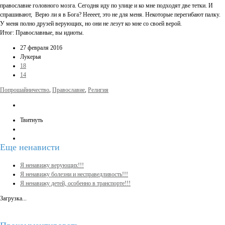
православие головного мозга. Сегодня иду по улице и ко мне подходят две тетки. И
спрашивают, Верю ли я в Бога? Неееет, это не для меня. Некоторые перегибают палку.
У меня полно друзей верующих, но они не лезут ко мне со своей верой.
Итог: Православные, вы идиоты.
27 февраля 2016
Лукерья
18
14
Попрошайничество
,
Православие
,
Религия
Твитнуть
Еще
ненависти
Я ненавижу верующих!!!
Я ненавижу болезни и несправедливость!!!
Я ненавижу детей, особенно в транспорте!!!
Загрузка...