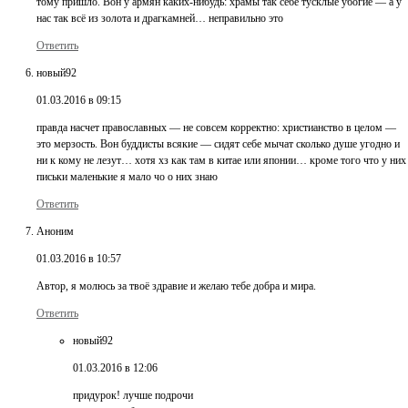
тому пришло. Вон у армян каких-нибудь: храмы так себе тусклые убогие — а у
нас так всё из золота и драгкамней… неправильно это
Ответить
новый92
01.03.2016 в 09:15
правда насчет православных — не совсем корректно: христианство в целом —
это мерзость. Вон буддисты всякие — сидят себе мычат сколько душе угодно и
ни к кому не лезут… хотя хз как там в китае или японии… кроме того что у них
письки маленькие я мало чо о них знаю
Ответить
Аноним
01.03.2016 в 10:57
Автор, я молюсь за твоё здравие и желаю тебе добра и мира.
Ответить
новый92
01.03.2016 в 12:06
придурок! лучше подрочи