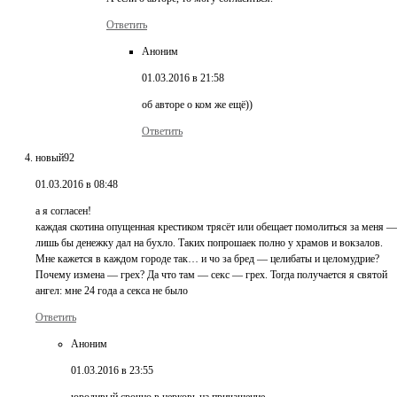
Ответить
Аноним
01.03.2016 в 21:58
об авторе о ком же ещё))
Ответить
новый92
01.03.2016 в 08:48
а я согласен!
каждая скотина опущенная крестиком трясёт или обещает помолиться за меня —
лишь бы денежку дал на бухло. Таких попрошаек полно у храмов и вокзалов.
Мне кажется в каждом городе так… и чо за бред — целибаты и целомудрие?
Почему измена — грех? Да что там — секс — грех. Тогда получается я святой
ангел: мне 24 года а секса не было
Ответить
Аноним
01.03.2016 в 23:55
юродивый срочно в церковь на причащение.