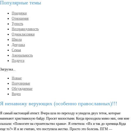
Популярные темы
Придирки
Отношения
Тупость
Несправедливость
Одноклассники
Школа
Девушка
Семья
Аморальность
Подруга
Загрузка...
Новые
Популярные
Обсуждаемые
Видео
Я ненавижу верующих (особенно православных)!!!
Я самый настоящий атеист. Вчера шла по переходу и увидела двух теток, которые
напевают христианскую байду. Просят милостыни. Когда проходила мимо них, они мне
сказали: «Помогите на строительство храма». Я ответила: «Их и так до хренища.Куда
еще то?» И я не считаю, что поступила жестко. Просто это болезнь. ПГМ —