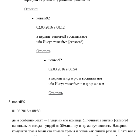
Ответить
новый92
02.03.2016 в 08:12
в церкви [censored] воспитывают
ибо Иисус тоже был [censored]
Ответить
новый92
02.03.2016 в 08:54
в церкви п и д о р о в воспитывают
ибо Иисус тоже был п и д о р а с о м
Ответить
новый92
01.03.2016 в 08:50
да, а особенно бесят — Гундяй и его команда. Я почитал в инете и [censored]
нанопыль от соседа и ущерб на 50млн… ну и где же тут святость. Наверное
комуняги правы были что ломали храмы и попов как свиней резали. Опять всё к