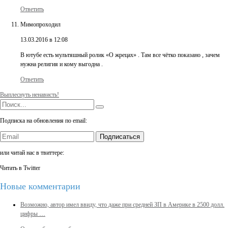
Ответить
Мимопроходил
13.03.2016 в 12:08
В ютубе есть мультяшный ролик «О жрецах» . Там все чётко показано , зачем
нужна религия и кому выгодна .
Ответить
Выплеснуть ненависть!
Подписка на обновления по email:
Подписаться
или читай нас в твиттере:
Читать в Twitter
Новые комментарии
Возможно, автор имел ввиду, что даже при средней ЗП в Америке в 2500 долл.
цифры …