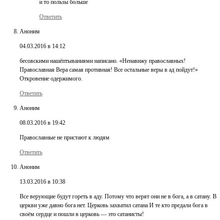
и то пользы больше
Ответить
Аноним
04.03.2016 в 14:12
бесовскими нашёптываниями написано. «Ненавижу православных!
Православная Вера самая противная! Все остальные веры в ад пойдут!»
Откровение одержимого.
Ответить
Аноним
08.03.2016 в 19:42
Православные не пристают к людям
Ответить
Аноним
13.03.2016 в 10:38
Все верующие будут гореть в аду. Потому что верят они не в бога, а в сатану. В
церкви уже давно бога нет. Церковь захватил сатана И те кто предали бога в
своём сердце и пошли в церковь — это сатанисты!