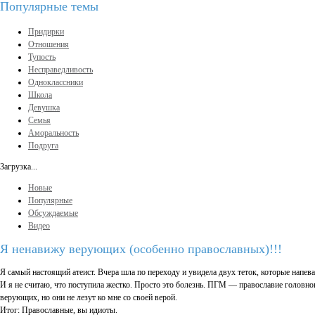
Популярные темы
Придирки
Отношения
Тупость
Несправедливость
Одноклассники
Школа
Девушка
Семья
Аморальность
Подруга
Загрузка...
Новые
Популярные
Обсуждаемые
Видео
Я ненавижу верующих (особенно православных)!!!
Я самый настоящий атеист. Вчера шла по переходу и увидела двух теток, которые напев
И я не считаю, что поступила жестко. Просто это болезнь. ПГМ — православие головног
верующих, но они не лезут ко мне со своей верой.
Итог: Православные, вы идиоты.