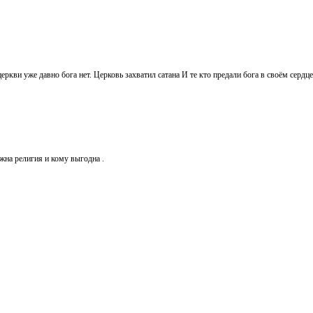
 церкви уже давно бога нет. Церковь захватил сатана И те кто предали бога в своём серд
жна религия и кому выгодна .