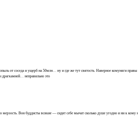
нанопыль от соседа и ущерб на 50млн… ну и где же тут святость. Наверное комуняги прав
а и драгкамней… неправильно это
о мерзость. Вон буддисты всякие — сидят себе мычат сколько душе угодно и ни к кому 