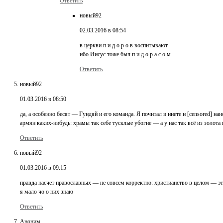
Ответить
новый92
02.03.2016 в 08:54
в церкви п и д о р о в воспитывают
ибо Иисус тоже был п и д о р а с о м
Ответить
новый92
01.03.2016 в 08:50
да, а особенно бесят — Гундяй и его команда. Я почитал в инете и [censored] 
армян каких-нибудь: храмы так себе тусклые убогие — а у нас так всё из золот
Ответить
новый92
01.03.2016 в 09:15
правда насчет православных — не совсем корректно: христианство в целом — эт
я мало чо о них знаю
Ответить
Аноним