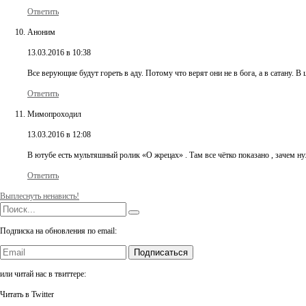
Ответить
Аноним
13.03.2016 в 10:38
Все верующие будут гореть в аду. Потому что верят они не в бога, а в сатану. В
Ответить
Мимопроходил
13.03.2016 в 12:08
В ютубе есть мультяшный ролик «О жрецах» . Там все чётко показано , зачем ну
Ответить
Выплеснуть ненависть!
Подписка на обновления по email:
Подписаться
или читай нас в твиттере:
Читать в Twitter