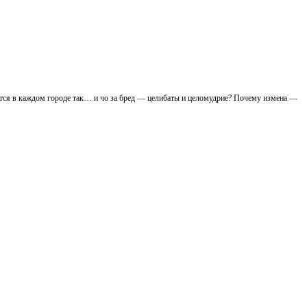
ется в каждом городе так… и чо за бред — целибаты и целомудрие? Почему измена —