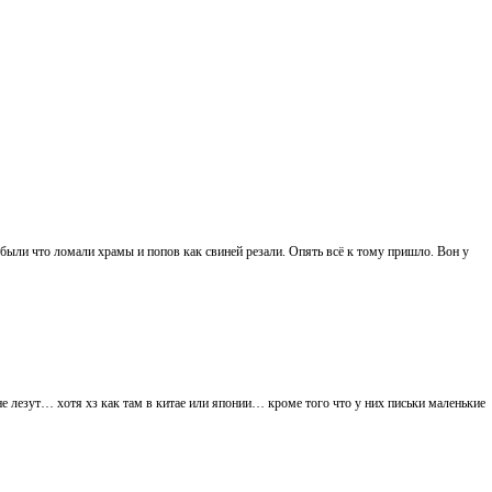
ы были что ломали храмы и попов как свиней резали. Опять всё к тому пришло. Вон у
не лезут… хотя хз как там в китае или японии… кроме того что у них письки маленькие