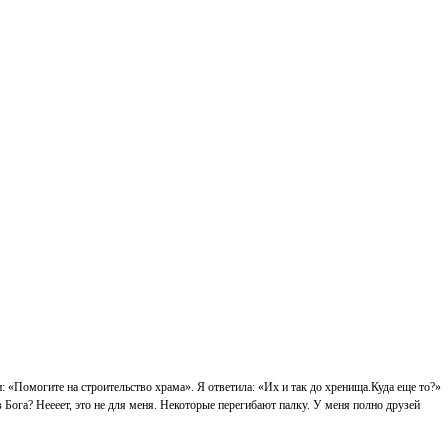
: «Помогите на строительство храма». Я ответила: «Их и так до хренища.Куда еще то?»
 Бога? Неееет, это не для меня. Некоторые перегибают палку. У меня полно друзей