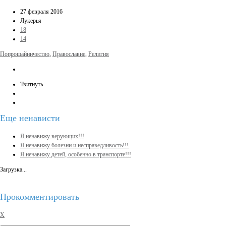
27 февраля 2016
Лукерья
18
14
Попрошайничество
,
Православие
,
Религия
Твитнуть
Еще
ненависти
Я ненавижу верующих!!!
Я ненавижу болезни и несправедливость!!!
Я ненавижу детей, особенно в транспорте!!!
Загрузка...
Прокомментировать
X