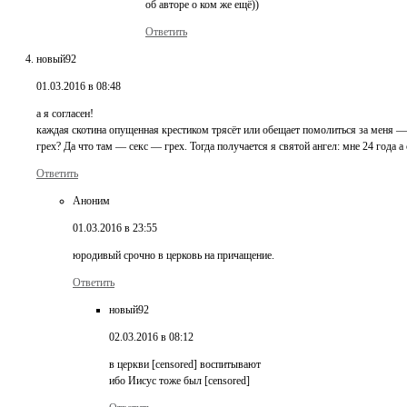
об авторе о ком же ещё))
Ответить
новый92
01.03.2016 в 08:48
а я согласен!
каждая скотина опущенная крестиком трясёт или обещает помолиться за меня —
грех? Да что там — секс — грех. Тогда получается я святой ангел: мне 24 года а
Ответить
Аноним
01.03.2016 в 23:55
юродивый срочно в церковь на причащение.
Ответить
новый92
02.03.2016 в 08:12
в церкви [censored] воспитывают
ибо Иисус тоже был [censored]