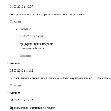
01.03.2016 в 10:57
Автор, я молюсь за твоё здравие и желаю тебе добра и мира.
Ответить
новый92
01.03.2016 в 12:06
придурок! лучше подрочи
и то пользы больше
Ответить
Аноним
04.03.2016 в 14:12
бесовскими нашёптываниями написано. «Ненавижу православных! Православная 
Ответить
Аноним
08.03.2016 в 19:42
Православные не пристают к людям