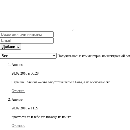
Добавить
Получать новые комментарии по электронной по
Аноним
28.02.2016 в 00:28
Странно.. Атеизм — это отсутствие веры в Бога, а не обсирание его.
Ответить
Аноним
28.02.2016 в 11:27
просто ты тп и тебе это никогда не понять.
Ответить