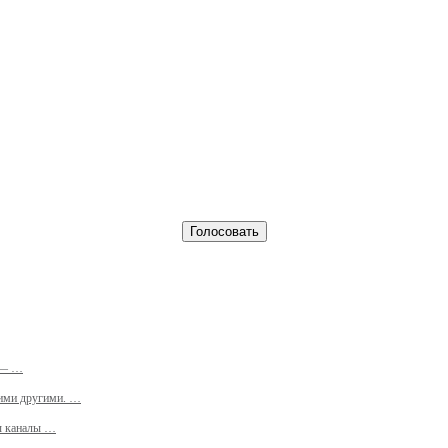
д — …
кими другими. …
ны каналы …