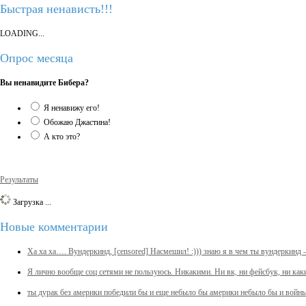
Быстрая ненависть!!!
LOADING...
Опрос месяца
Вы ненавидите Бибера?
Я ненавижу его!
Обожаю Джастина!
А кто это?
Результаты
Загрузка ...
Новые комментарии
Ха ха ха…. Вундеркинд, [censored] Насмешил! :))) знаю я в чем ты вундеркин
Я лично вообще соц сетями не пользуюсь. Никакими. Ни вк, ни фейсбук, ни ка
ты дурак без америки победили бы и еще небыло бы америки небыло бы и вой