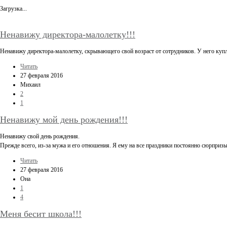
Загрузка...
Ненавижу директора-малолетку!!!
Ненавижу директора-малолетку, скрывающего свой возраст от сотрудников. У него купл
Читать
27 февраля 2016
Михаил
2
1
Ненавижу мой день рождения!!!
Ненавижу свой день рождения.
Прежде всего, из-за мужа и его отношения. Я ему на все праздники постоянно сюрпризы
Читать
27 февраля 2016
Она
1
4
Меня бесит школа!!!