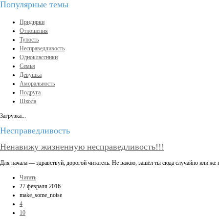
Популярные темы
Придирки
Отношения
Тупость
Несправедливость
Одноклассники
Семья
Девушка
Аморальность
Подруга
Школа
Загрузка...
Несправедливость
Ненавижу жизненную несправедливость!!!
Для начала — здравствуй, дорогой читатель. Не важно, зашёл ты сюда случайно или же
Читать
27 февраля 2016
make_some_noise
4
10