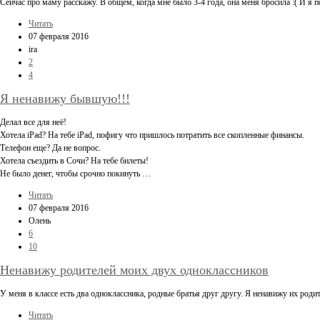
Сейчас про маму расскажу. В общем, когда мне было 3-4 года, она меня бросила :( И я
Читать
07 февраля 2016
ira
2
4
Я ненавижу бывшую!!!
Делал все для неё!
Хотела iPad? На тебе iPad, пофигу что пришлось потратить все скопленные финансы.
Телефон еще? Да не вопрос.
Хотела съездить в Сочи? На тебе билеты!
Не было денег, чтобы срочно покинуть …
Читать
07 февраля 2016
Олень
6
10
Ненавижу родителей моих двух одноклассников
У меня в классе есть два одноклассника, родные братья друг другу. Я ненавижу их роди
Читать