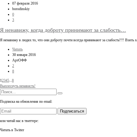
07 февраля 2016
borodinskiy
0
3
Я ненавижу, когда доброту принимают за слабость…
Я ненавижу в людях то, что они доброту почти всегда принимают за слабость!!!! Взять
Читать
30 января 2016
АртОФФ
2
8
1
2
3
4
5
...
8
Выплеснуть ненависть!
Подписка на обновления по email:
Подписаться
или читай нас в твиттере:
Читать в Twitter