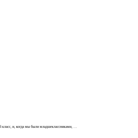
ый класс, и, когда мы были младшеклассниками, …