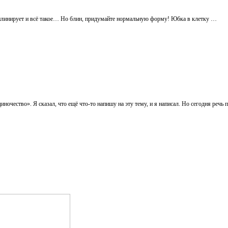
иплинирует и всё такое… Но блин, придумайте нормальную форму! Юбка в клетку …
диночество». Я сказал, что ещё что-то напишу на эту тему, и я написал. Но сегодня речь 