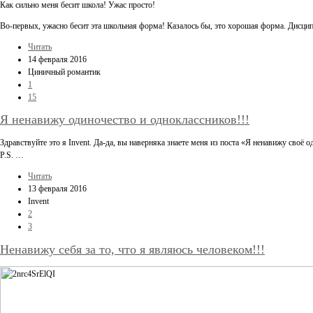
Как сильно меня бесит школа! Ужас просто!
Во-первых, ужасно бесит эта школьная форма! Казалось бы, это хорошая форма. Дисц
Читать
14 февраля 2016
Циничный романтик
1
15
Я ненавижу одиночество и одноклассников!!!
Здравствуйте это я Invent. Да-да, вы наверняка знаете меня из поста «Я ненавижу своё о
P.S. …
Читать
13 февраля 2016
Invent
2
3
Ненавижу себя за то, что я являюсь человеком!!!