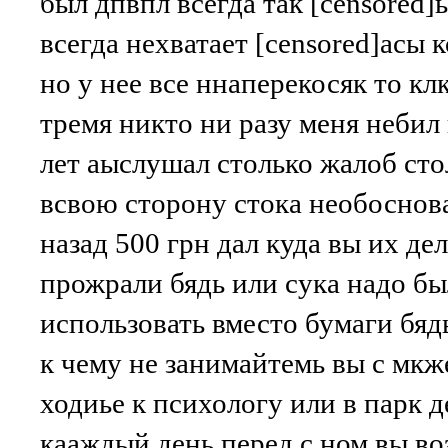
был дпвпл всегда так [censored]
всегда нехватает [censored]асы 
но у нее все ннаперекосяк то кл
тремя никто ни разу меня небил 
лет аыслушал столько жалоб сто
всвою сторону стока необоснова
назад 500 грн дал куда вы их де
прожрали бядь или сука надо бы
использовать вместо бумаги бядь
к чему не занимайтемь вы с мкж
ходиье к психологу или в парк 
кааждый день перед с ном вы во