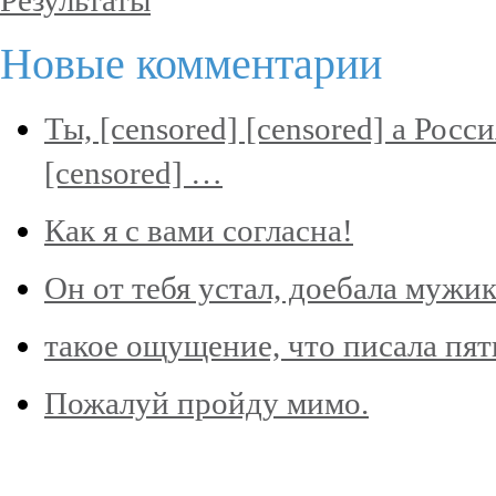
Новые комментарии
Ты, [censored] [censored] а Рос
[censored] …
Как я с вами согласна!
Он от тебя устал, доебала мужика
такое ощущение, что писала пя
Пожалуй пройду мимо.