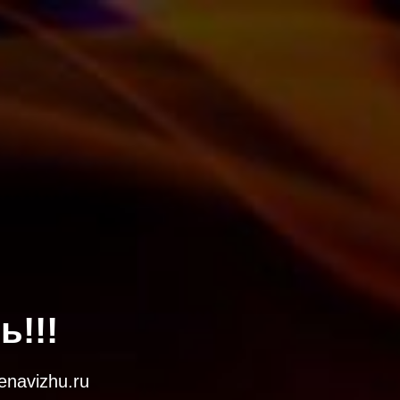
!!!
navizhu.ru