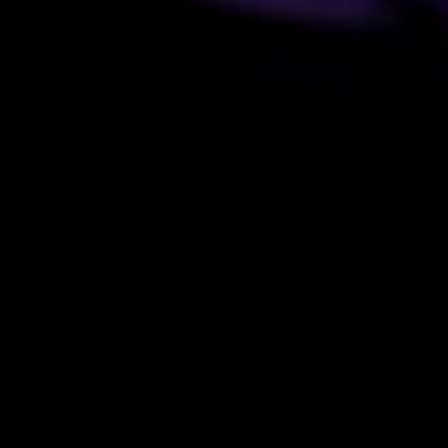
Новые
|
Популярные
|
Обсуждаемые
|
Видео
Я НЕНАВИЖУ СТАТЬИ «КАК С
12 июля 2017
Ухтышка
1