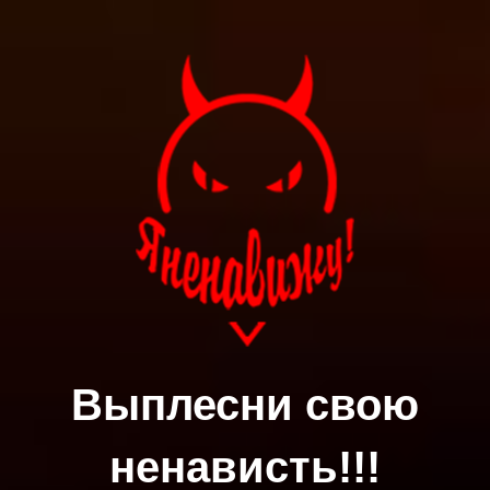
Выплесни свою
ненависть!!!