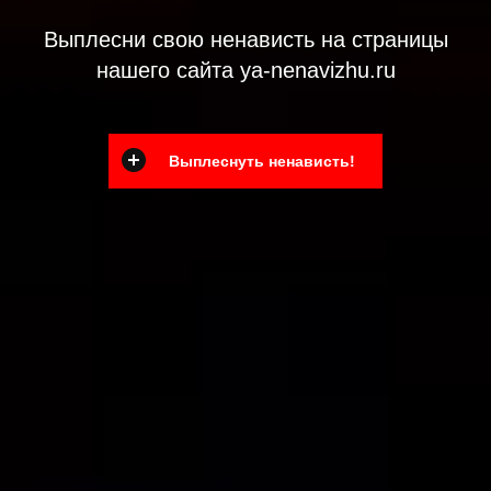
Выплесни свою ненависть на страницы
нашего сайта ya-nenavizhu.ru
Выплеснуть ненависть!