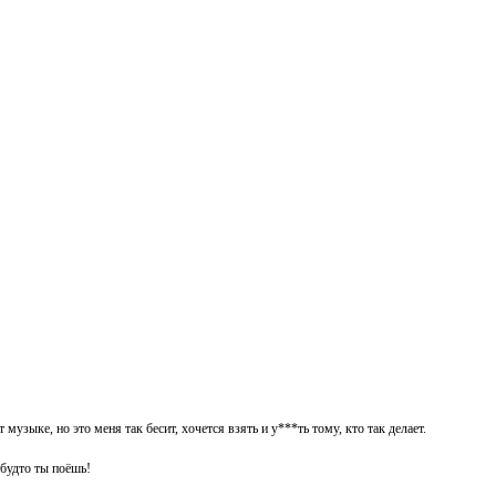
узыке, но это меня так бесит, хочется взять и у***ть тому, кто так делает.
 будто ты поёшь!