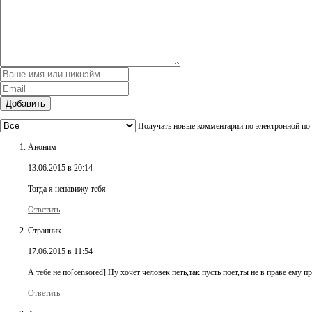
Добавить
Получать новые комментарии по электронной по
Аноним
13.06.2015 в 20:14
Тогда я ненавижу тебя
Ответить
Странник
17.06.2015 в 11:54
А тебе не по[censored].Ну хочет человек петь,так пусть поет,ты не в праве ему пр
Ответить