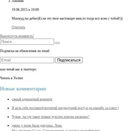
Аноним
19.06.2015 в 19:09
Махмуд,ты дебил)Если это твое настоящее имя,то тогда все ясно с тобой!))
Ответить
Выплеснуть ненависть!
Подписка на обновления по email:
Подписаться
или читай нас в твиттере:
Читать в Twitter
Новые комментарии
самый адекватный коммент
Я цель себе поставил(прочитай предыдущий пост),и да спасибо за совет:)
Чувак, ты где такое тонкое чувство юмора раскопал?
давно у меня была девушка. Лена.
Мы дружили 3 года. Гуляли вместе, я угощал её конфетами, …