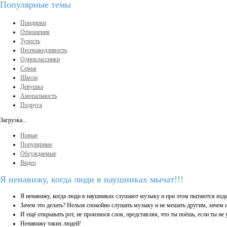
Популярные темы
Придирки
Отношения
Тупость
Несправедливость
Одноклассники
Семья
Школа
Девушка
Аморальность
Подруга
Загрузка...
Новые
Популярные
Обсуждаемые
Видео
Я ненавижу, когда люди в наушниках мычат!!!
Я ненавижу, когда люди в наушниках слушают музыку и при этом пытаются издават
Зачем это делать? Нельзя спокойно слушать музыку и не мешать другим, зачем из
И ещё открывать рот, не произнося слов, представляя, что ты поёшь, если ты 
Ненавижу таких людей!