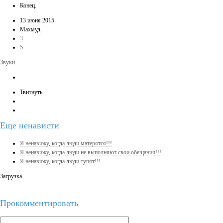
Конец.
13 июня 2015
Махмуд
3
5
Звуки
Твитнуть
Еще
ненависти
Я ненавижу, когда люди матерятся!!!
Я ненавижу, когда люди не выполняют свои обещания!!!
Я ненавижу, когда люди тупят!!!
Загрузка...
Прокомментировать