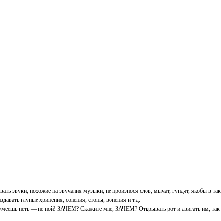
ь звуки, похожие на звучания музыки, не произнося слов, мычат, гундят, якобы в такт м
давать глупые хрипения, сопения, стоны, вопения и т.д.
не умеешь петь — не пой! ЗАЧЕМ? Скажите мне, ЗАЧЕМ? Открывать рот и двигать им, так