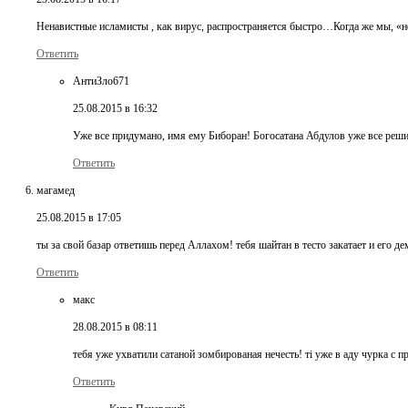
Ненавистные исламисты , как вирус, распространяется быстро…Когда же мы, «
Ответить
АнтиЗло671
25.08.2015 в 16:32
Уже все придумано, имя ему Биборан! Богосатана Абдулов уже все решил
Ответить
магамед
25.08.2015 в 17:05
ты за свой базар ответишь перед Аллахом! тебя шайтан в тесто закатает и его д
Ответить
макс
28.08.2015 в 08:11
тебя уже ухватили сатаной зомбированая нечесть! ті уже в аду чурка с 
Ответить