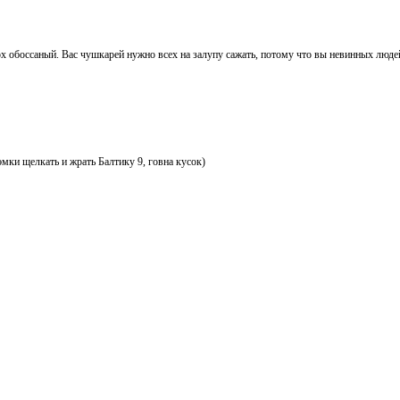
ох обоссаный. Вас чушкарей нужно всех на залупу сажать, потому что вы невинных люде
эмки щелкать и жрать Балтику 9, говна кусок)