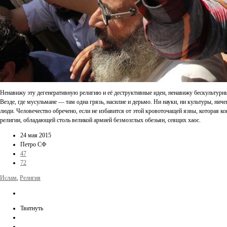
Ненавижу эту дегенеративную религию и её деструктивные идеи, ненавижу бескультурн
Везде, где мусульмане — там одна грязь, насилие и дерьмо. Ни науки, ни культуры, нич
люди. Человечество обречено, если не избавится от этой кровоточащей язвы, которая ко
религии, обладающей столь великой армией безмозглых обезьян, сеящих хаос.
24 мая 2015
Петро СФ
47
72
Ислам
,
Религия
Твитнуть