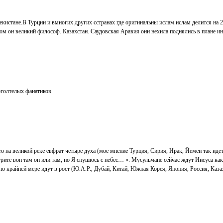
екистане.В Турции и вмногих других сстранах где оригинальны ислам.ислам делится на 
ом он великий философ. Казахстан. Саудовская Аравия они нехила поднялись в плане инд
 оголтелых фанатиков
 то на великой реке евфрат четыре духа (мое мнение Турция, Сирия, Ирак, Йемен так идет
ите вон там он или там, но Я спушюсь с небес… «. Мусульмане сейчас ждут Иисуса как п
 крайней мере идут в рост (Ю.А.Р., Дубай, Китай, Южная Корея, Япония, Россия, Казахс