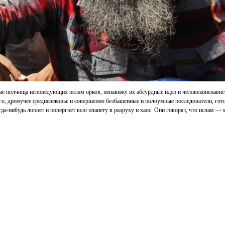
ые полчища исповедующих ислам орков, ненавижу их абсурдные идеи и человеконенавист
его, дремучее средневековье и совершенно безбашенные и полоумные последователи, гото
гда-нибудь лопнет и повергнет всю планету в разруху и хаос. Они говорят, что ислам —