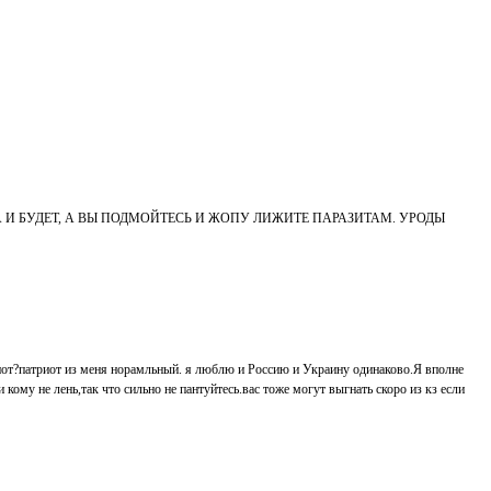
Я БЫЛА И БУДЕТ, А ВЫ ПОДМОЙТЕСЬ И ЖОПУ ЛИЖИТЕ ПАРАЗИТАМ. УРОДЫ
риот?патриот из меня норамльный. я люблю и Россию и Украину одинаково.Я вполне
 кому не лень,так что сильно не пантуйтесь.вас тоже могут выгнать скоро из кз если