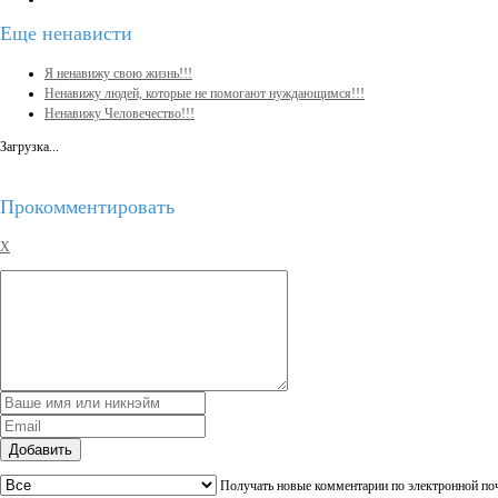
Еще
ненависти
Я ненавижу свою жизнь!!!
Ненавижу людей, которые не помогают нуждающимся!!!
Ненавижу Человечество!!!
Загрузка...
Прокомментировать
X
Добавить
Получать новые комментарии по электронной по