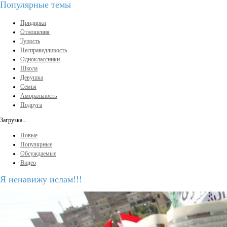
Популярные темы
Придирки
Отношения
Тупость
Несправедливость
Одноклассники
Школа
Девушка
Семья
Аморальность
Подруга
Загрузка...
Новые
Популярные
Обсуждаемые
Видео
Я ненавижу ислам!!!