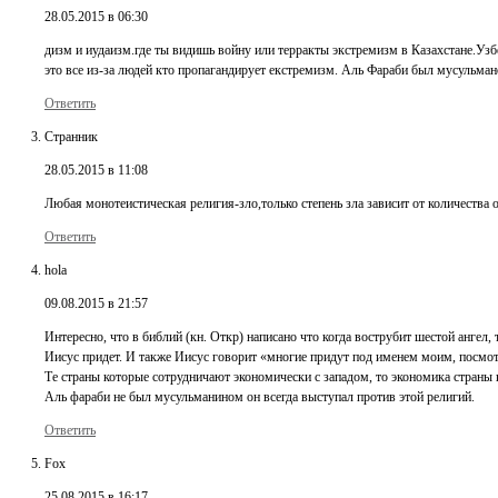
28.05.2015 в 06:30
дизм и иудаизм.где ты видишь войну или терракты экстремизм в Казахстане.Узб
это все из-за людей кто пропагандирует екстремизм. Аль Фараби был мусульман
Ответить
Странник
28.05.2015 в 11:08
Любая монотеистическая религия-зло,только степень зла зависит от количества
Ответить
hola
09.08.2015 в 21:57
Интересно, что в библий (кн. Откр) написано что когда вострубит шестой ангел,
Иисус придет. И также Иисус говорит «многие придут под именем моим, посмотр
Те страны которые сотрудничают экономически с западом, то экономика страны по
Аль фараби не был мусульманином он всегда выступал против этой религий.
Ответить
Fox
25.08.2015 в 16:17