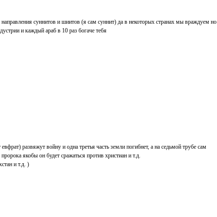
2 направления суннитов и шиитов (я сам суннит) да в некоторых странах мы враждуем но
устрии и каждый араб в 10 раз богаче тебя
 евфрат) развяжут войну и одна третья часть земли погибнет, а на седьмой трубе сам
ророка якобы он будет сражаться против христиан и т.д.
тан и т.д. )