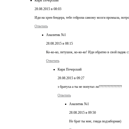
Киря Печерский
28.08.2015 в 08:03
Иди на хрен бендера, тебе гейропа самому мозги промыла, потр
Ответить
Аналитик №1
28.08.2015 в 08:15
Ко-ко-ко, петушок, ко-ко-ко! Иди обратно в свой падик с
Ответить
Киря Печерский
28.08.2015 в 09:27
э братуха а ты не попутал ли????????????????
Ответить
Аналитик №1
28.08.2015 в 09:50
Не брат ты мне, гнида подзаборная)