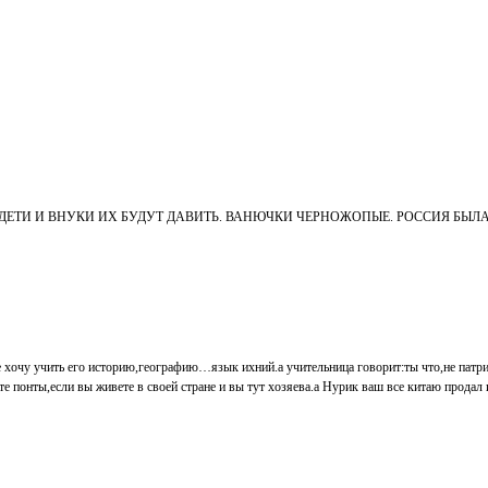
ть их. И МОИ ДЕТИ И ВНУКИ ИХ БУДУТ ДАВИТЬ. ВАНЮЧКИ ЧЕРНОЖОПЫЕ. РОССИ
 не хочу учить его историю,географию…язык ихний.а учительница говорит:ты что,не пат
те понты,если вы живете в своей стране и вы тут хозяева.а Нурик ваш все китаю продал и