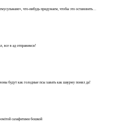
немусульмане», что-нибудь придумаем, чтобы это остановить…
, все в ад отправимся!
емоны будут как голодные псы хавать как шаурму понял да!
промітой салафитами бошкой