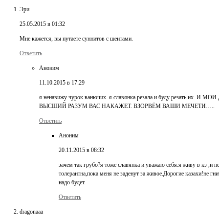
Эри
25.05.2015 в 01:32
Мне кажется, вы путаете суннитов с шеитами.
Ответить
Аноним
11.10.2015 в 17:29
я ненавижу чурок ванючих. я славянка резала и буду реза
ВЫСШИЙ РАЗУМ ВАС НАКАЖЕТ. ВЗОРВЁМ ВАШИ МЕЧЕТИ…..
Ответить
Аноним
20.11.2015 в 08:32
зачем так грубо?я тоже славянка и уважаю себя.я живу в кз ,и
толерантна,пока меня не заденут за живое.Дорогие казахи!не гни
надо будет.
Ответить
dragonaaa