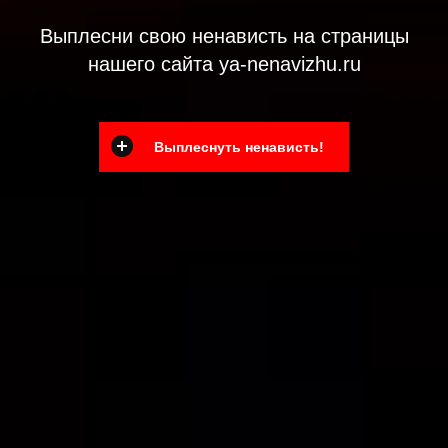
Выплесни свою ненависть на страницы
нашего сайта ya-nenavizhu.ru
Выплеснуть ненависть!