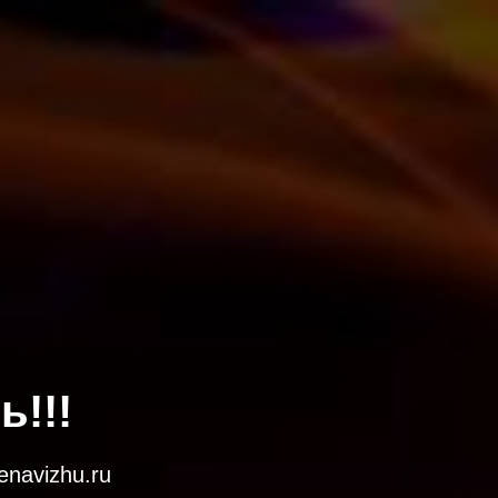
!!!
navizhu.ru