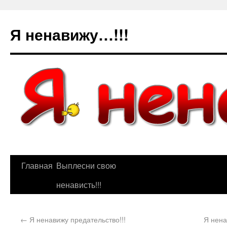
Я ненавижу…!!!
Главная
Выплесни свою
ненависть!!!
←
Я ненавижу предательство!!!
Я нена