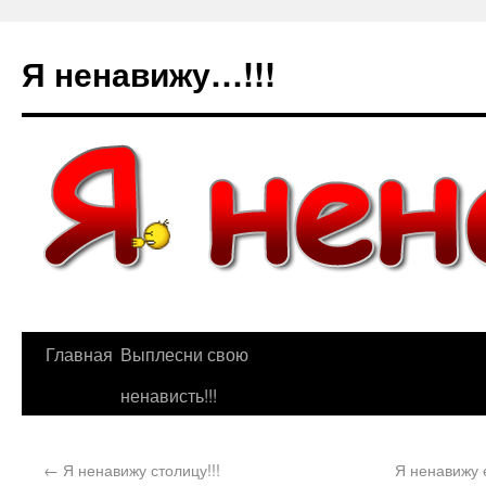
Я ненавижу…!!!
Главная
Выплесни свою
ненависть!!!
←
Я ненавижу столицу!!!
Я ненавижу е