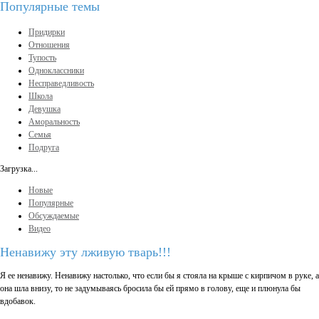
Популярные темы
Придирки
Отношения
Тупость
Одноклассники
Несправедливость
Школа
Девушка
Аморальность
Семья
Подруга
Загрузка...
Новые
Популярные
Обсуждаемые
Видео
Ненавижу эту лживую тварь!!!
Я ее ненавижу. Ненавижу настолько, что если бы я стояла на крыше с кирпичом в руке, а
она шла внизу, то не задумываясь бросила бы ей прямо в голову, еще и плюнула бы
вдобавок.