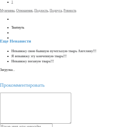
1
Мужчины
,
Отношения
,
Подлость
,
Подруга
,
Ревность
Твитнуть
Еще
Ненависти
Ненавижу свою бывшую пучеглазую тварь Ангелину!!!
Я ненавижу эту конченную тварь!!!
Ненавижу поганую тварь!!!
Загрузка...
Прокомментировать