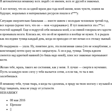
Я автоматически ненавижу всех людей с ее именем, всех ее друзей и знакомых.
А все потому, что из-за одной мрази два года моей жизни, моих чувств, планов на
будущее, моральных и материальных ресурсов пошли в п***у.
Ситуация омерзительно банальная — вместе живем с молодым человеком третий год,
все хорошо (кроме того, что он — моя «содержанка»). И тут появляется эта с**а с
толстой задницей. Еще и подругой себя называла моей, а за спиной говорила мч гадости
и промывала мозги. Клялась же, что он ей не нравится и вообще не нужен. А я рыдала
как последняя тупица каждый день, когда он приходил от нее ночью и в стельку пьяный.
Не выдержала — ушла. Ну, понятное дело, эта полигамная самка (это не оскорбление, а
констатация) почти сразу на него запрыгнула. А он и рад, тупица. Теперь вдвоем
смеются над идиоткой наивной (то бишь надо мной), плюс все знакомые перемывают
кости.
Желаю тебе, мразь, такого же состояния, как у меня. А лучше — смерти в мучениях.
Пусть за каждую мою слезу у тебя выльется сотня, а если так, то ты в них
захлебнешься.
Я ненавижу тебя, тупая тварь, и когда ты сдохнешь, я приду на твою могилу с музыкой и
буду танцевать, пока не упаду от усталости.
НЕНАВИЖУ.
08 мая 2016
Eljernone
0