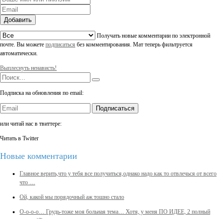
Добавить
Получать новые комментарии по электронной
почте. Вы можете
подписаться
без комментирования. Мат теперь фильтруется
автоматически.
Выплеснуть ненависть!
Подписка на обновления по email:
Подписаться
или читай нас в твиттере:
Читать в Twitter
Новые комментарии
Главное верить,что у тебя все получиться,однако надо как то отвлечься от всего
что …
Ой, какой мы порядочный аж тошно стало
О-о-о-о… Грудь-тоже моя больная тема… Хотя, у меня ПО ИДЕЕ, 2 полный