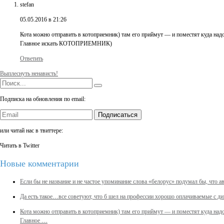
stefan
05.05.2016 в 21:26
Кота можно отправить в котоприемник) там его приймут — и поместят куда над
Главное искать КОТОПРИЕМНИК)
Ответить
Выплеснуть ненависть!
Подписка на обновления по email:
Подписаться
или читай нас в твиттере:
Читать в Twitter
Новые комментарии
Если бы не название и не частое упоминание слова «белорус» подумал бы, что 
Да есть такое…все советуют, что б шел на профессии хорошо оплачиваемые с 
Кота можно отправить в котоприемник) там его приймут — и поместят куда над
Главное …