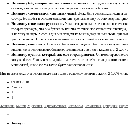
Ненавижу баб, которые в отношениях (см. выше).
Как будто эти продажные ж
свинью, а их целуют в анус и таскают на руках, как ангелов божьих.
Ненавижу «солнечных», «светлых» людей.
Легко быть солнышком, если твоя 
сортир. Но любят и считают святыми или героями почему-то этих везучих идио
Ненавижу своих одногруппников.
У нас есть девочка с хреновыми наследствен
говорят преподам, что она бухает ну или что-то такое, что становится очевидно
я не хожу на пары. Через 3 дня они приедут ко мне на дачу на шашлыки, при том ч
уже его позвала. Он нажрется и кого-нибудь изобьет или будет всю ночь толкать
Ненавижу своего кота.
Вчера это безмозглое существо бесилось и выдрало щепк
кишки, как в голливудских боевиках. Большинство не знает, каково это. Я хочу о
Ненавижу мужика, который мне еще вчера нравился.
Он имеет право не отв
это уже бесит. Я хочу взять карабин, застрелить его и себя, не из романтически
меня одной, иначе это уж точно будет полное поражение.
Мне не жаль никого, я готова открутить голову младенцу голыми руками. Я 100%-е, чис
05 мая 2016
УжеВсе
1
1
Женщины
,
Кошки
,
Мужчины
,
Одноклассники
,
Оптимизм
,
Отношения
,
Придирки
,
Родит
Твитнуть