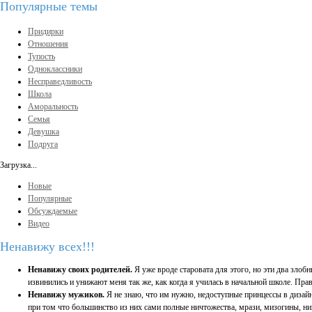
Популярные темы
Придирки
Отношения
Тупость
Одноклассники
Несправедливость
Школа
Аморальность
Семья
Девушка
Подруга
Загрузка...
Новые
Популярные
Обсуждаемые
Видео
Ненавижу всех!!!
Ненавижу своих родителей.
Я уже вроде старовата для этого, но эти два злоб
извинились и унижают меня так же, как когда я училась в начальной школе. Прав
Ненавижу мужиков.
Я не знаю, что им нужно, недоступные принцессы в дизайн
при том что большинство из них сами полные ничтожества, мрази, мизогины, ни