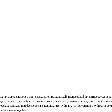
ных придурка сделали меня неадекватной психопаткой, неспособной ориентироваться в жи
да, теперь я хожу на бокс и бью как дизельный молот, поэтому свое дерьмо они выливаю
ерских тряпках, или бессловесные шлюшки из глубинки, или фитоняши с кубиками вокру
щета, алкаши и дебилы.