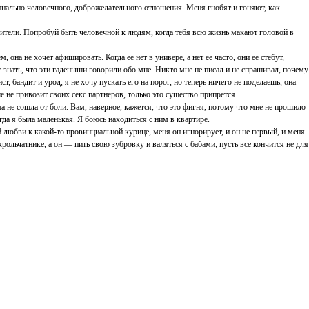
анально человечного, доброжелательного отношения. Меня гнобят и гоняют, как
ители. Попробуй быть человечной к людям, когда тебя всю жизнь макают головой в
она не хочет афишировать. Когда ее нет в универе, а нет ее часто, они ее стебут,
же знать, что эти гаденыши говорили обо мне. Никто мне не писал и не спрашивал, почему
т, бандит и урод, я не хочу пускать его на порог, но теперь ничего не поделаешь, она
е не привозит своих секс партнеров, только это существо припрется.
а не сошла от боли. Вам, наверное, кажется, что это фигня, потому что мне не прошило
огда я была маленькая. Я боюсь находиться с ним в квартире.
й любви к какой-то провинциальной курице, меня он игнорирует, и он не первый, и меня
 крольчатнике, а он — пить свою зубровку и валяться с бабами; пусть все кончится не для