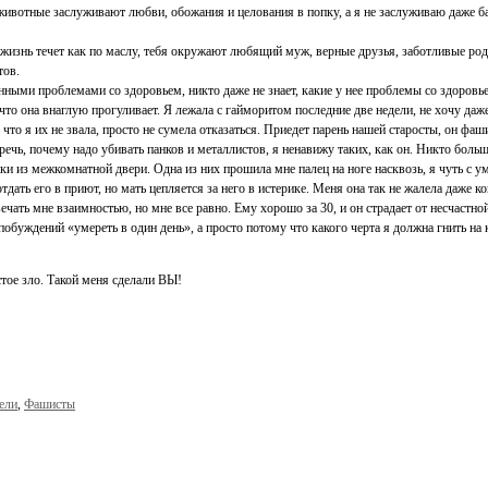
ивотные заслуживают любви, обожания и целования в попку, а я не заслуживаю даже б
жизнь течет как по маслу, тебя окружают любящий муж, верные друзья, заботливые род
тов.
ными проблемами со здоровьем, никто даже не знает, какие у нее проблемы со здоровьем, 
, что она внаглую прогуливает. Я лежала с гайморитом последние две недели, не хочу да
то я их не звала, просто не сумела отказаться. Приедет парень нашей старосты, он фашис
 речь, почему надо убивать панков и металлистов, я ненавижу таких, как он. Никто больш
и из межкомнатной двери. Одна из них прошила мне палец на ноге насквозь, я чуть с ум
тдать его в приют, но мать цепляется за него в истерике. Меня она так не жалела даже к
ечать мне взаимностью, но мне все равно. Ему хорошо за 30, и он страдает от несчастно
х побуждений «умереть в один день», а просто потому что какого черта я должна гнить на
тое зло. Такой меня сделали ВЫ!
ели
,
Фашисты