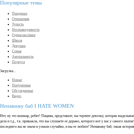
Популярные темы
Придирки
Отношения
Тупость
Несправедливость
Одноклассники
Школа
Девушка
Семья
Аморальность
Подруга
Загрузка...
Новые
Популярные
Обсуждаемые
Видео
Ненавижу баб I HATE WOMEN
Нет, ну это кошмар, ребят! Пацаны, представьте, вы терпите девочку, которая выделывает
дела и т.д., т.к. привыкла, что вы слушаете ее дерьмо, которого вот у вас у самого хва
последнего вы не знали и узнали случайно, и вы ее любите! Ненавижу баб, такая истори