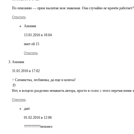
По описанию — прям вылитая моя знакомая. Она случайно не врачём работает?
Ответить
Аноним
13.01.2016 в 18:04
ннет ей 15
Ответить
Аноним
31.01.2016 в 17:02
> Сатанистка, лесбиянка, да еще и шлюха!
:D
Нет, я всецело разделяю ненависть автора, просто в голос с этого перечисления 
Ответить
дан\
01.02.2016 в 12:06
???????????непонел