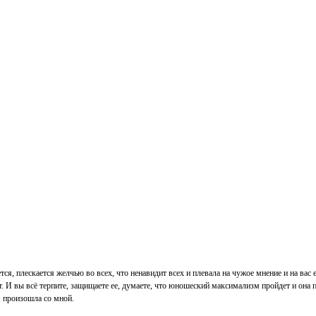
ся, плескается желчью во всех, что ненавидит всех и плевала на чужое мнение и на вас ей
тает. И вы всё терпите, защищаете ее, думаете, что юношеский максимализм пройдет и она 
я произошла со мной.