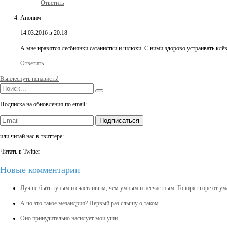
Ответить
Аноним
14.03.2016 в 20:18
А мне нравятся лесбиянки сатанистки и шлюхи. С ними здорово устраивать клё
Ответить
Выплеснуть ненависть!
Подписка на обновления по email:
Подписаться
или читай нас в твиттере:
Читать в Twitter
Новые комментарии
Лучше быть тупым и счастливым, чем умным и несчастным. Говорят горе от у
А чо это такое мезандрия? Первый раз слышу о таком.
Оно принудительно насилует мои уши