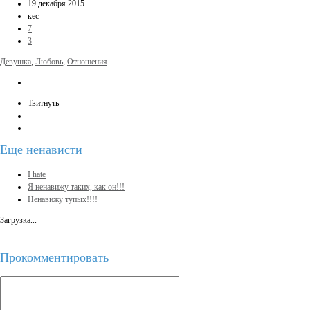
19 декабря 2015
кес
7
3
Девушка
,
Любовь
,
Отношения
Твитнуть
Еще
ненависти
I hate
Я ненавижу таких, как он!!!
Ненавижу тупых!!!!
Загрузка...
Прокомментировать