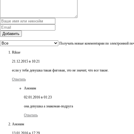
Добавить
Получать новые комментарии по электронной по
Rikue
21.12.2015 в 10:21
если у тебя девушка такая фиговая, это не значит, что все такие.
Ответить
Аноним
02.01.2016 в 01:23
она девушка а знакомая-подруга
Ответить
Аноним
13.01.2016 в 17:29