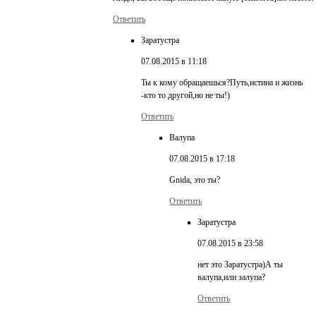
Ответить
Заратустра
07.08.2015 в 11:18
Ты к кому обращаешься?Путь,истина и жизнь
-кто то другой,но не ты!)
Ответить
Валупа
07.08.2015 в 17:18
Gnida, это ты?
Ответить
Заратустра
07.08.2015 в 23:58
нет это Заратустра)А ты
валупа,или залупа?
Ответить