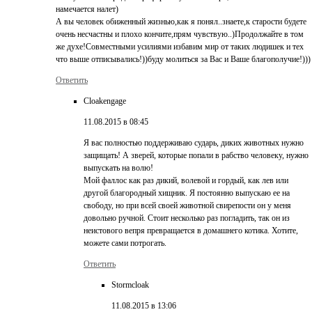
намечается налет)
А вы человек обиженный жизнью,как я понял..знаете,к старости будете
очень несчастны и плохо кончите,прям чувствую..)Продолжайте в том
же духе!Совместными усилиями избавим мир от таких людишек и тех
что выше отписывались!))буду молиться за Вас и Ваше благополучие!)))
Ответить
Cloakengage
11.08.2015 в 08:45
Я вас полностью поддерживаю сударь, диких животных нужно
защищать! А зверей, которые попали в рабство человеку, нужно
выпускать на волю!
Мой фаллос как раз дикий, волевой и гордый, как лев или
другой благородный хищник. Я постоянно выпускаю ее на
свободу, но при всей своей животной свирепости он у меня
довольно ручной. Стоит несколько раз погладить, так он из
неистового вепря превращается в домашнего котика. Хотите,
можете сами потрогать.
Ответить
Stormcloak
11.08.2015 в 13:06