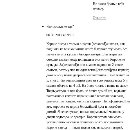
Не охота брать с тебя
пример.
Ответить
Чем кошки не еда?
06.08.2015 в 09:18
Короче вчера я только в падик [censored]ашиться, как
под ноги ко мне кошатина лезет. Я короче эту мразь без
палева пнул в кусты и быстро внутрь. Эти твари так
смешно визжат когда их пнешь и они летят. Короче не
суть, да! За[censored]и они в моем падике на 2 этаже
ссаться, потому что их одна тетка [censored]утая кормит,
даже миску возле двери своей поставила. Сама живет на
5, я на 3. Так эта кошатина срет на всех этажах ниже 5 и
ссытся обычно на 4 и 2. На 5 все чисто, а выше не лезет.
Тварь усатую никто брать не хочет домой ага, ведь она
постоянно в какойто параше или блевотине заляпана,
шляется где попало, как и ты видимо. Но по[censored] на
это, короче я ее пнул в ближайший куст и посъебам
домой. Я ее не пускал, но как нормальный человек, у
двери подъезда не дежурю. Короче утром эта мразь
усатая опять нассала и пришлось опять нос зажимать.
Короче вывод — такие падлы как ты кормят тварей,