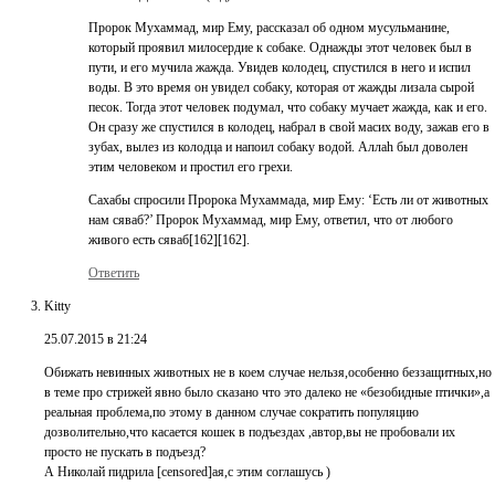
Пророк Мухаммад, мир Ему, рассказал об одном мусульманине,
который проявил милосердие к собаке. Однажды этот человек был в
пути, и его мучила жажда. Увидев колодец, спустился в него и испил
воды. В это время он увидел собаку, которая от жажды лизала сырой
песок. Тогда этот человек подумал, что собаку мучает жажда, как и его.
Он сразу же спустился в колодец, набрал в свой масих воду, зажав его в
зубах, вылез из колодца и напоил собаку водой. Аллаh был доволен
этим человеком и простил его грехи.
Сахабы спросили Пророка Мухаммада, мир Ему: ‘Есть ли от животных
нам сяваб?’ Пророк Мухаммад, мир Ему, ответил, что от любого
живого есть сяваб[162][162].
Ответить
Kitty
25.07.2015 в 21:24
Обижать невинных животных не в коем случае нельзя,особенно беззащитных,но
в теме про стрижей явно было сказано что это далеко не «безобидные птички»,а
реальная проблема,по этому в данном случае сократить популяцию
дозволительно,что касается кошек в подъездах ,автор,вы не пробовали их
просто не пускать в подъезд?
А Николай пидрила [censored]ая,с этим соглашусь )