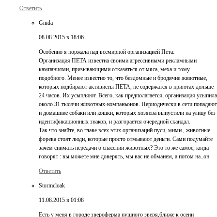
Ответить
Gnida
08.08.2015 в 18:06
Особенно я поржала над всемирной организацией Пета:
Организация ПЕТА известна своими агрессивными рекламными
кампаниями, призывающими отказаться от мяса, меха и тому
подобного. Менее известно то, что бездомные и бродячие животные,
которых подбирают активисты ПЕТА, не содержатся в приютах дольше
24 часов. Их усыпляют. Всего, как предполагается, организация усыпила
около 31 тысячи животных-компаньонов. Периодически в сети попадают
и домашние собаки или кошки, которых хозяева выпустили на улицу без
идентификационных знаков, и разгорается очередной скандал.
Так что знайте, во главе всех этих организаций пуси, мими , животные
форева стоят люди, которые просто отмывают деньги. Сами подумайте
зачем снимать передачи о спасении животных? Это то же самое, когда
говорят : вы можете мне доверять, мы вас не обманем, а потом на..он
Ответить
Stormcloak
11.08.2015 в 01:08
Есть у меня в городе звероферма пушного зверя,ближе к осени