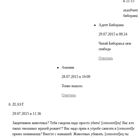
в 21:15
ахах0чит
биборана
Адепт Биборана
29.07.2015 в 09:24
Читай Биборан,в нем
свабода
Ответить
Аноним
28.07.2015 в 16:09
Тонко вышло.
Ответить
ZLAST
29.07.2015 в 11:36
Защитников животных? Тебя гандона надо просто убить! [censored]ец! Вас кто
таких чмошных мразей рожает!? Вас надо прям в утробе сжигать в [censored]е
прямо понимаешь? Вместе с мамашей. Животных убивать. [censored]ец ты