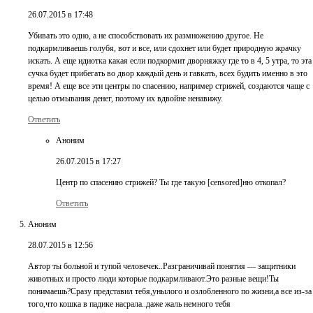
26.07.2015 в 17:48
Убивать это одно, а не способствовать их размножению другое. Не
подкармливаешь голубя, вот и все, или сдохнет или будет природную жрачку
искать. А еще идиотка какая если подкормит дворняжку где то в 4, 5 утра, то эта
сучка будет прибегать во двор каждый день и гавкать, всех будить именно в это
время! А еще все эти центры по спасению, например стрижей, создаются чаще с
целью отмывания денег, поэтому их вдвойне ненавижу.
Ответить
Аноним
26.07.2015 в 17:27
Центр по спасению стрижей? Ты где такую [censored]ню откопал?
Ответить
Аноним
28.07.2015 в 12:56
Автор ты больной и тупой человечек..Разграничивай понятия — защитники
животных и просто люди которые подкармливают.Это разные вещи!Ты
понимаешь?Сразу представил тебя,унылого и озлобленного по жизни,а все из-за
того,что кошка в падике насрала..даже жаль немного тебя