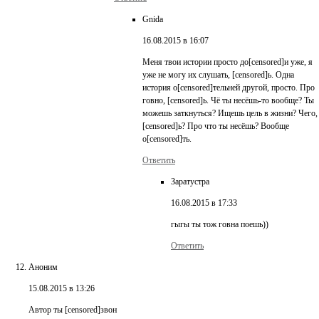
Gnida
16.08.2015 в 16:07
Меня твои истории просто до[censored]и уже, я
уже не могу их слушать, [censored]ь. Одна
история о[censored]тельней другой, просто. Про
говно, [censored]ь. Чё ты несёшь-то вообще? Ты
можешь заткнуться? Ищешь цель в жизни? Чего,
[censored]ь? Про что ты несёшь? Вообще
о[censored]ть.
Ответить
Заратустра
16.08.2015 в 17:33
гыгы ты тож говна поешь))
Ответить
Аноним
15.08.2015 в 13:26
Автор ты [censored]звон