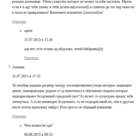
реально конченная. Убить существо которое не может за себя постоять. Мразь
если я в аду тебя увижу я тебя резать на[censored] и сшивать до тех пор пока ты
в пыль не привратишся! Конченное комнатное [censored]ло!
Ответить
адепт
31.07.2015 в 15:26
ада нет, есть только ад абдулова. читай бибараны))))
Ответить
Аноним
31.07.2015 в 17:33
Ты вообще видишь разницу между зоозащитниками (люди которые защищают
диких, вымирающих, редких и т.д животных) и обычными людьми которые
подкармливают бездомный городской скот? Если нет, то культурно прошу тебя
заткнуться. А если ненавидит бездомных, то не подкармливай их, они в другом
месте потом кормешку найдут. Или просто не обращай внимания.
Ответить
Чем кошки не еда?
06.08.2015 в 09:33