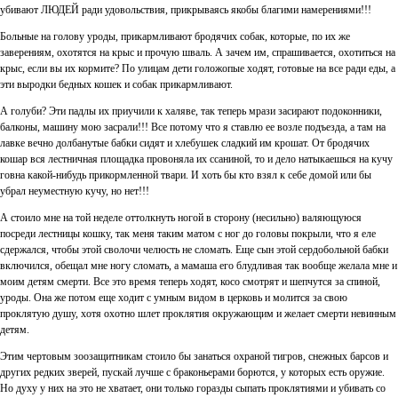
убивают ЛЮДЕЙ ради удовольствия, прикрываясь якобы благими намерениями!!!
Больные на голову уроды, прикармливают бродячих собак, которые, по их же
заверениям, охотятся на крыс и прочую шваль. А зачем им, спрашивается, охотиться на
крыс, если вы их кормите? По улицам дети голожопые ходят, готовые на все ради еды, а
эти выродки бедных кошек и собак прикармливают.
А голуби? Эти падлы их приучили к халяве, так теперь мрази засирают подоконники,
балконы, машину мою засрали!!! Все потому что я ставлю ее возле подъезда, а там на
лавке вечно долбанутые бабки сидят и хлебушек сладкий им крошат. От бродячих
кошар вся лестничная площадка провоняла их ссаниной, то и дело натыкаешься на кучу
говна какой-нибудь прикормленной твари. И хоть бы кто взял к себе домой или бы
убрал неуместную кучу, но нет!!!
А стоило мне на той неделе оттолкнуть ногой в сторону (несильно) валяющуюся
посреди лестницы кошку, так меня таким матом с ног до головы покрыли, что я еле
сдержался, чтобы этой сволочи челюсть не сломать. Еще сын этой сердобольной бабки
включился, обещал мне ногу сломать, а мамаша его блудливая так вообще желала мне и
моим детям смерти. Все это время теперь ходят, косо смотрят и шепчутся за спиной,
уроды. Она же потом еще ходит с умным видом в церковь и молится за свою
проклятую душу, хотя охотно шлет проклятия окружающим и желает смерти невинным
детям.
Этим чертовым зоозащитникам стоило бы занаться охраной тигров, снежных барсов и
других редких зверей, пускай лучше с браконьерами борются, у которых есть оружие.
Но духу у них на это не хватает, они только горазды сыпать проклятиями и убивать со