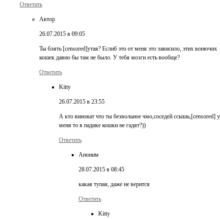
Ответить
Автор
26.07.2015 в 09:05
Ты блять [censored]утая? Еслиб это от меня это зависило, этих вонючих
кошек давно бы там не было. У тебя мозги есть вообще?
Ответить
Kitty
26.07.2015 в 23:55
А кто виноват что ты безвольное чмо,соседей ссышь,[censored] у
меня то в падике кошки не гадят?))
Ответить
Аноним
28.07.2015 в 08:45
какая тупая, даже не верится
Ответить
Kitty