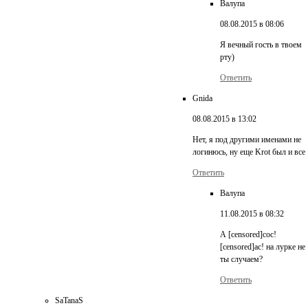
Валупа
08.08.2015 в 08:06
Я вечный гость в твоем
рту)
Ответить
Gnida
08.08.2015 в 13:02
Нет, я под другими именами не
логинюсь, ну еще Krot был и все
Ответить
Валупа
11.08.2015 в 08:32
А [censored]сос!
[censored]ас! на лурке не
ты случаем?
Ответить
SaTanaS