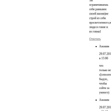
Ты
ограничиваешь
себя рамками
своей жизни)не
строй из себя
просветленного,в
люди в говне и
из говна1
Ответить
Аноним
29.07.20
в 15:00
что
только не
с[censore
быдло,
чтобы
сойти за
умного)
Аноним
29.07.20