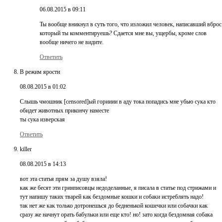
06.08.2015 в 09:11
Ты вообще вникнул в суть того, что изложил человек, написавший вброс
который ты комментируешь? Сдается мне вы, ущербы, кроме слов
вообще ничего не видите.
Ответить
В режим ярости
08.08.2015 в 01:02
Слышь чмошник [censored]ый горииии в аду тока попадись мне убью сука кто
обидет животных прикончу наместе
ты сука изверская
Ответить
killer
08.08.2015 в 14:13
вот эта статья прям за душу взяла!
как же бесят эти гринписовцы недоделанные, я писала в статье под стрижами и
тут напишу таких тварей как бездомные кошки и собаки истреблять надо!
так нет же как только дотронешься до бедненькой кошечки или собачки как
сразу же начнут орать бабульки или еще кто! но! зато когда бездомная собака