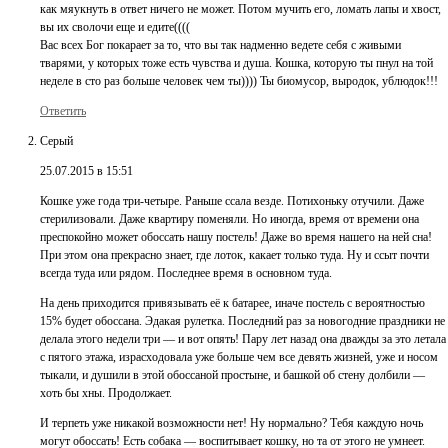
как мяукнуть в ответ ничего не может. Потом мучить его, ломать лапы и хвост,
вы их сволочи еще и едите((((
Вас всех Бог покарает за то, что вы так надменно ведете себя с живыми
тварями, у которых тоже есть чувства и душа. Кошка, которую ты пнул на той
неделе в сто раз больше человек чем ты)))) Ты биомусор, выродок, ублюдок!!!
Ответить
Серый
25.07.2015 в 15:51
Кошке уже года три-четыре. Раньше ссала везде. Потихоньку отучили. Даже
стерилизовали. Даже квартиру поменяли. Но иногда, время от времени она
преспокойно может обоссать нашу постель! Даже во время нашего на ней сна!
При этом она прекрасно знает, где лоток, какает только туда. Ну и ссыт почти
всегда туда или рядом. Последнее время в основном туда.
На день приходится привязывать её к батарее, иначе постель с вероятностью
15% будет обоссана. Эдакая рулетка. Последний раз за новогодние праздники не
делала этого недели три — и вот опять! Пару лет назад она дважды за это летала
с пятого этажа, израсходовала уже больше чем все девять жизней, уже и носом
тыкали, и душили в этой обоссаной простыне, и башкой об стену долбили —
хоть бы хны. Продолжает.
И терпеть уже никакой возможности нет! Ну нормально? Тебя каждую ночь
могут обоссать! Есть собака — воспитывает кошку, но та от этого не умнеет.