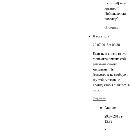
[censored] тебе
нравятся?
Побольше или
потолще?
Ответить
Я есть путь
29.07.2015 в 08:30
Если ты о книге, то это
лишь ограничение себя
рамками чужого
мышления. Ты
[censored]я не свободен,
и у тебя мозгов не
хватит, чтобы вникнуть в
суть.
Ответить
Аноним
29.07.2015 в
15:32