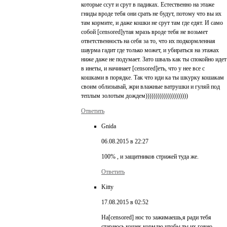
которые ссут и срут в падиках. Естественно на этаже
гниды вроде тебя они срать не будут, потому что вы их
там кормите, и даже кошки не срут там где едят. И само
собой [censored]утая мразь вроде тебя не возьмет
ответственность на себя за то, что их подкормленная
шаурма гадит где только может, и убираться на этажах
ниже даже не подумает. Зато шваль как ты спокойно идет
в инеты, и начинает [censored]еть, что у нее все с
кошками в порядке. Так что иди ка ты шкурку кошакам
своим облизывай, жри влажные ватрушки и гуляй под
теплым золотым дождем)))))))))))))))))))))
Ответить
Gnida
06.08.2015 в 22:27
100% , и защитников стрижей туда же.
Ответить
Kitty
17.08.2015 в 02:52
На[censored] нос то зажимаешь,я ради тебя
стараюсь кошек кормлю чтобы ты их говно