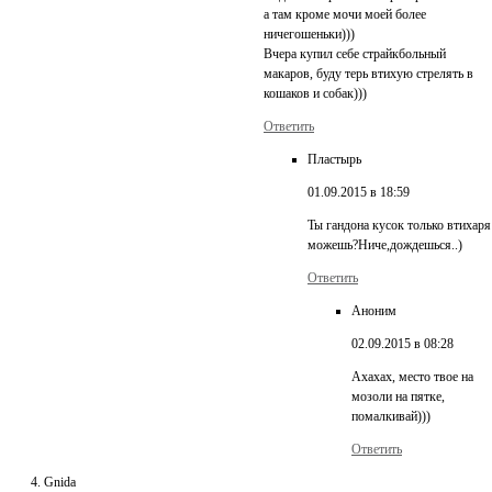
а там кроме мочи моей более
ничегошеньки)))
Вчера купил себе страйкбольный
макаров, буду терь втихую стрелять в
кошаков и собак)))
Ответить
Пластырь
01.09.2015 в 18:59
Ты гандона кусок только втихаря
можешь?Ниче,дождешься..)
Ответить
Аноним
02.09.2015 в 08:28
Ахахах, место твое на
мозоли на пятке,
помалкивай)))
Ответить
Gnida