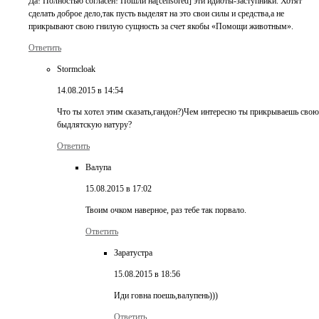
Да! Полностью согласен! Пошли на[censored] эти идиоты-заступники. Хотят
сделать доброе дело,так пусть выделят на это свои силы и средства,а не
прикрывают свою гнилую сущность за счет якобы «Помощи животным».
Ответить
Stormcloak
14.08.2015 в 14:54
Что ты хотел этим сказать,гандон?)Чем интересно ты прикрываешь свою
быдлятскую натуру?
Ответить
Валупа
15.08.2015 в 17:02
Твоим очком наверное, раз тебе так порвало.
Ответить
Заратустра
15.08.2015 в 18:56
Иди говна поешь,валупень)))
Ответить