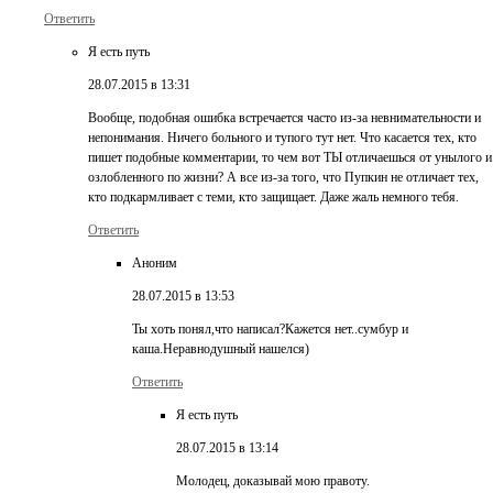
Ответить
Я есть путь
28.07.2015 в 13:31
Вообще, подобная ошибка встречается часто из-за невнимательности и
непонимания. Ничего больного и тупого тут нет. Что касается тех, кто
пишет подобные комментарии, то чем вот ТЫ отличаешься от унылого и
озлобленного по жизни? А все из-за того, что Пупкин не отличает тех,
кто подкармливает с теми, кто защищает. Даже жаль немного тебя.
Ответить
Аноним
28.07.2015 в 13:53
Ты хоть понял,что написал?Кажется нет..сумбур и
каша.Неравнодушный нашелся)
Ответить
Я есть путь
28.07.2015 в 13:14
Молодец, доказывай мою правоту.