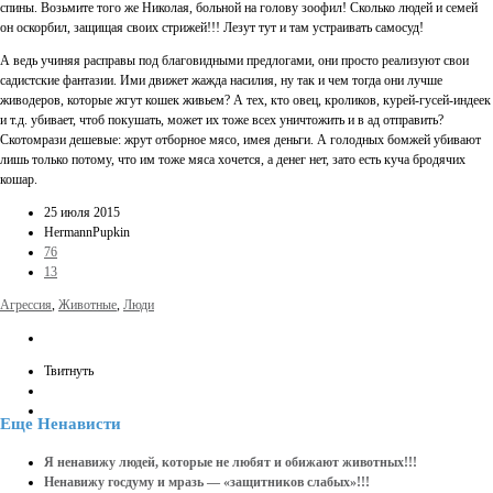
спины. Возьмите того же Николая, больной на голову зоофил! Сколько людей и семей
он оскорбил, защищая своих стрижей!!! Лезут тут и там устраивать самосуд!
А ведь учиняя расправы под благовидными предлогами, они просто реализуют свои
садистские фантазии. Ими движет жажда насилия, ну так и чем тогда они лучше
живодеров, которые жгут кошек живьем? А тех, кто овец, кроликов, курей-гусей-индеек
и т.д. убивает, чтоб покушать, может их тоже всех уничтожить и в ад отправить?
Скотомрази дешевые: жрут отборное мясо, имея деньги. А голодных бомжей убивают
лишь только потому, что им тоже мяса хочется, а денег нет, зато есть куча бродячих
кошар.
25 июля 2015
HermannPupkin
76
13
Агрессия
,
Животные
,
Люди
Твитнуть
Еще
Ненависти
Я ненавижу людей, которые не любят и обижают животных!!!
Ненавижу госдуму и мразь — «защитников слабых»!!!