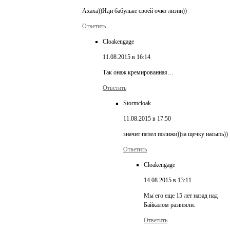
Ахаха))Иди бабульке своей очко лизни))
Ответить
Cloakengage
11.08.2015 в 16:14
Так онаж кремированная…
Ответить
Stormcloak
11.08.2015 в 17:50
значит пепел полижи))за щечку насыпь))
Ответить
Cloakengage
14.08.2015 в 13:11
Мы его еще 15 лет назад над
Байкалом развеяли.
Ответить