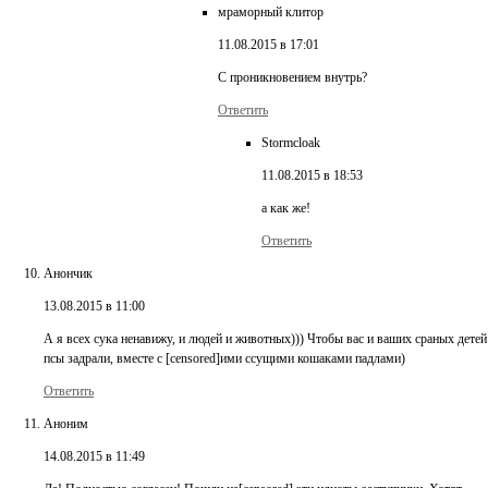
мраморный клитор
11.08.2015 в 17:01
С проникновением внутрь?
Ответить
Stormcloak
11.08.2015 в 18:53
а как же!
Ответить
Анончик
13.08.2015 в 11:00
А я всех сука ненавижу, и людей и животных))) Чтобы вас и ваших сраных детей
псы задрали, вместе с [censored]ими ссущими кошаками падлами)
Ответить
Аноним
14.08.2015 в 11:49