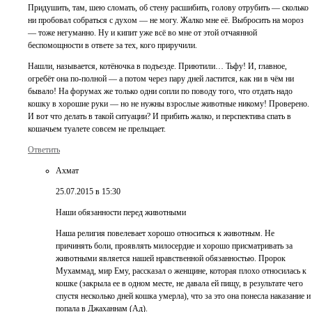
Придушить, там, шею сломать, об стену расшибить, голову отрубить — сколько
ни пробовал собраться с духом — не могу. Жалко мне её. Выбросить на мороз
— тоже негуманно. Ну и кипит уже всё во мне от этой отчаянной
беспомощности в ответе за тех, кого приручили.
Нашли, называется, котёночка в подъезде. Приютили… Тьфу! И, главное,
огребёт она по-полной — а потом через пару дней ластится, как ни в чём ни
бывало! На форумах же только одни сопли по поводу того, что отдать надо
кошку в хорошие руки — но не нужны взрослые животные никому! Проверено.
И вот что делать в такой ситуации? И прибить жалко, и перспектива спать в
кошачьем туалете совсем не прельщает.
Ответить
Ахмат
25.07.2015 в 15:30
Наши обязанности перед животными
Наша религия повелевает хорошо относиться к животным. Не
причинять боли, проявлять милосердие и хорошо присматривать за
животными является нашей нравственной обязанностью. Пророк
Мухаммад, мир Ему, рассказал о женщине, которая плохо относилась к
кошке (закрыла ее в одном месте, не давала ей пищу, в результате чего
спустя несколько дней кошка умерла), что за это она понесла наказание и
попала в Джаханнам (Ад).