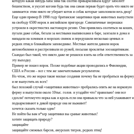
которую какая нибудь баба зина так охотно прикармливала вдруг заболеет
бешенством, и укусит когони будь так она самая первая будет орать что никто не
занимается этим никто не уберает котов и собак которые заполонили весь двор!
Еще один пример:В 1998 году британские защитники прав животных выпустили
на свободу 6500 норок в английском пригороде. Симпатичные зверюшки
устроили в окрестностях настоящую резню. Они принялись охотиться на кошек,
пугали даже собак, бегали за местными выпивохами в баре, залезали в дома и
нападали на хомяков и морских свинок и передушили несколько ценных и
редких птиц в ближайшем заповеднике. Местные жители давили норок
автомобилями и расстреливали из ружей, посылая проклятья зоозащитникам.
Скандал был такой, что никто даже не решился взять на себя ответственность за
эту выходку.
Пример не пошел впрок. Позже подобные акции проводились в Финляндии,
США и России – все с тем же замечательным результатом.
Но чтож, это же норки такие милые создания почему бы не пробраться на ферму
и не выпустить их всех!
был похожий случай «защитники животных» пробрались опять же на норковую
ферму и выпустили около 10тыс. голов. и угадайте что? правильно! они все
сдохли! потомучто норка как и кроль если она привыкла что за ней ухаживают и
подкармливают в дикой природе она не выживет!
хочется сказать только одно!
Не пойти бы вам н*хер защитники вы сраные животных!
хотите защищать природу?
защищайте
защищайте снежных барсов, амурских тигров, редких птиц!