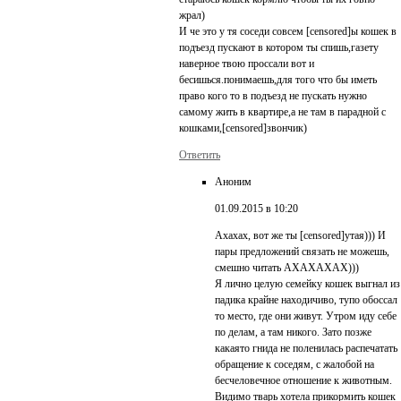
жрал)
И че это у тя соседи совсем [censored]ы кошек в
подъезд пускают в котором ты спишь,газету
наверное твою проссали вот и
бесишься.понимаешь,для того что бы иметь
право кого то в подъезд не пускать нужно
самому жить в квартире,а не там в парадной с
кошками,[censored]звончик)
Ответить
Аноним
01.09.2015 в 10:20
Ахахах, вот же ты [censored]утая))) И
пары предложений связать не можешь,
смешно читать АХАХАХАХ)))
Я лично целую семейку кошек выгнал из
падика крайне находичиво, тупо обоссал
то место, где они живут. Утром иду себе
по делам, а там никого. Зато позже
какаято гнида не поленилась распечатать
обращение к соседям, с жалобой на
бесчеловечное отношение к животным.
Видимо тварь хотела прикормить кошек