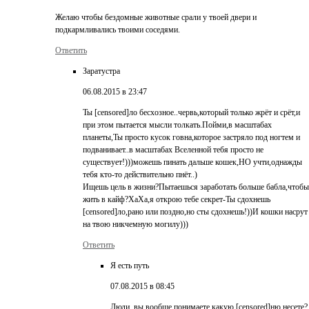
Желаю чтобы бездомные животные срали у твоей двери и
подкармливались твоими соседями.
Ответить
Заратустра
06.08.2015 в 23:47
Ты [censored]ло бесхозное..червь,который только жрёт и срёт,и
при этом пытается мысли толкать.Пойми,в масштабах
планеты,Ты просто кусок говна,которое застряло под ногтем и
подванивает..в масштабах Вселенной тебя просто не
существует!)))можешь пинать дальше кошек,НО учти,однажды
тебя кто-то действительно пнёт..)
Ищешь цель в жизни?Пытаешься заработать больше бабла,чтобы
жить в кайф?ХаХа,я открою тебе секрет-Ты сдохнешь
[censored]ло,рано или поздно,но сты сдохнешь!))И кошки насрут
на твою никчемную могилу)))
Ответить
Я есть путь
07.08.2015 в 08:45
Люди, вы вообще понимаете какую [censored]ню несете?