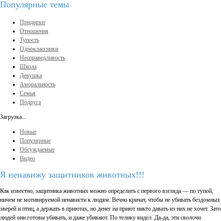
Популярные темы
Придирки
Отношения
Тупость
Одноклассники
Несправедливость
Школа
Девушка
Аморальность
Семья
Подруга
Загрузка...
Новые
Популярные
Обсуждаемые
Видео
Я ненавижу защитников животных!!!
Как известно, защитника животных можно определить с первого взгляда — по тупой,
ничем не мотивируемой ненависти к людям. Вечно кричат, чтобы не убивать бездомных
зверей и птиц, а держать в приютах, но денег на приют никто давать из них не хочет. Зато
людей они готовы убивать, и даже убивают. По телику видел. Да-да, эти сволочи