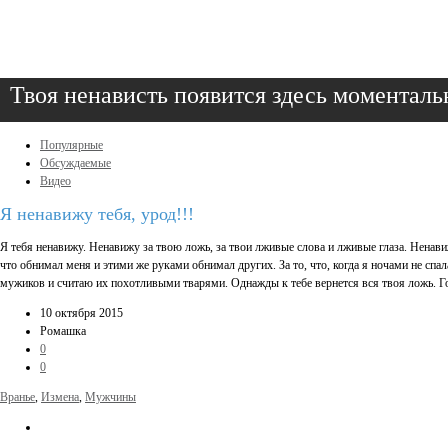
Твоя ненависть появится здесь моменталь
Популярные
Обсуждаемые
Видео
Я ненавижу тебя, урод!!!
Я тебя ненавижу. Ненавижу за твою ложь, за твои лживые слова и лживые глаза. Ненавиж
что обнимал меня и этими же руками обнимал других. За то, что, когда я ночами не спал
мужиков и считаю их похотливыми тварями. Однажды к тебе вернется вся твоя ложь. Гор
10 октября 2015
Ромашка
0
0
Вранье
,
Измена
,
Мужчины