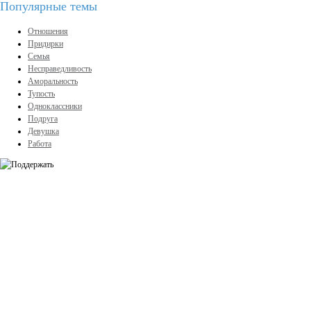
Популярные темы
Отношения
Придирки
Семья
Несправедливость
Аморальность
Тупость
Одноклассники
Подруга
Девушка
Работа