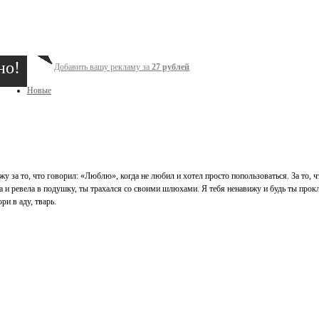
но!
Добавить вашу рекламу за
27 рублей
Новые
у за то, что говорил: «Люблю», когда не любил и хотел просто попользоваться. За то, ч
а и ревела в подушку, ты трахался со своими шлюхами. Я тебя ненавижу и будь ты проклят
и в аду, тварь.