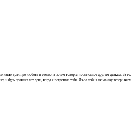
то нагло врал про любовь и семью, а потом говорил то же самое другим девкам. За то,
, и будь проклят тот день, когда я встретила тебя. Из-за тебя я ненавижу теперь всех