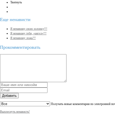
Твитнуть
Еще
ненависти
Я ненавижу свою золовку!!!
Я ненавижу тебя, «ангел»!!!
Я ненавижу ложь!!!
Прокомментировать
Добавить
Получать новые комментарии по электронной по
Выплеснуть ненависть!