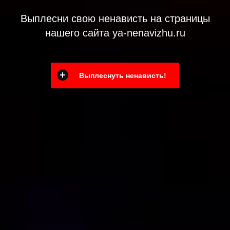
Выплесни свою ненависть на страницы
нашего сайта ya-nenavizhu.ru
Выплеснуть ненависть!