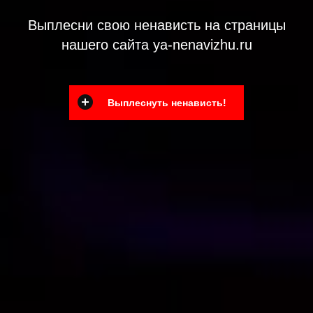
Выплесни свою ненависть на страницы
нашего сайта ya-nenavizhu.ru
Выплеснуть ненависть!