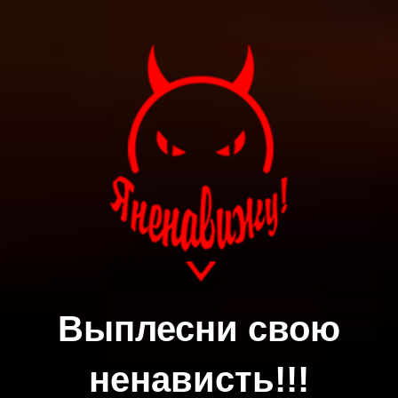
Выплесни свою
ненависть!!!