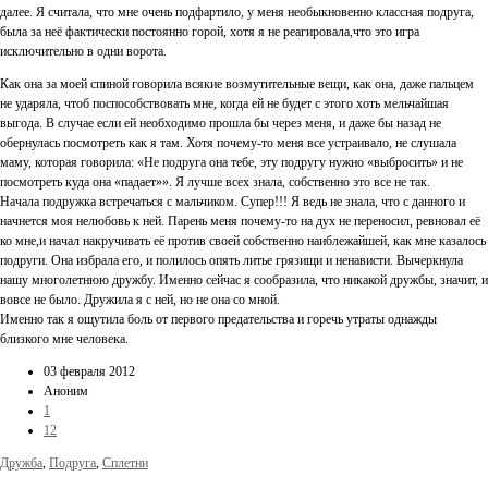
далее. Я считала, что мне очень подфартило, у меня необыкновенно классная подруга,
была за неё фактически постоянно горой, хотя я не реагировала,что это игра
исключительно в одни ворота.
Как она за моей спиной говорила всякие возмутительные вещи, как она, даже пальцем
не ударяла, чтоб поспособствовать мне, когда ей не будет с этого хоть мельчайшая
выгода. В случае если ей необходимо прошла бы через меня, и даже бы назад не
обернулась посмотреть как я там. Хотя почему-то меня все устраивало, не слушала
маму, которая говорила: «Не подруга она тебе, эту подругу нужно «выбросить» и не
посмотреть куда она «падает»». Я лучше всех знала, собственно это все не так.
Начала подружка встречаться с мальчиком. Супер!!! Я ведь не знала, что с данного и
начнется моя нелюбовь к ней. Парень меня почему-то на дух не переносил, ревновал её
ко мне,и начал накручивать её против своей собственно наиблежайшей, как мне казалось
подруги. Она избрала его, и полилось опять литье грязищи и ненависти. Вычеркнула
нашу многолетнюю дружбу. Именно сейчас я сообразила, что никакой дружбы, значит, и
вовсе не было. Дружила я с ней, но не она со мной.
Именно так я ощутила боль от первого предательства и горечь утраты однажды
близкого мне человека.
03 февраля 2012
Аноним
1
12
Дружба
,
Подруга
,
Сплетни