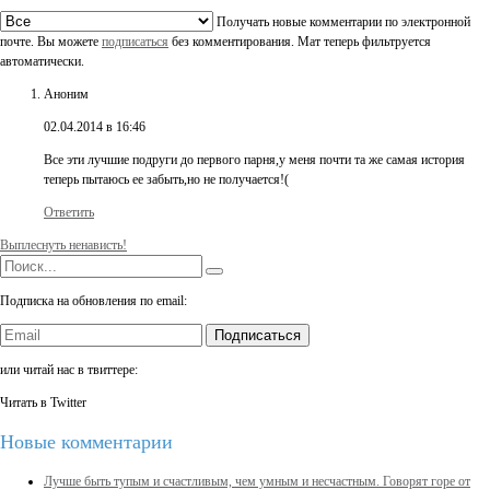
Получать новые комментарии по электронной
почте. Вы можете
подписаться
без комментирования. Мат теперь фильтруется
автоматически.
Аноним
02.04.2014 в 16:46
Все эти лучшие подруги до первого парня,у меня почти та же самая история
теперь пытаюсь ее забыть,но не получается!(
Ответить
Выплеснуть ненависть!
Подписка на обновления по email:
Подписаться
или читай нас в твиттере:
Читать в Twitter
Новые комментарии
Лучше быть тупым и счастливым, чем умным и несчастным. Говорят горе от