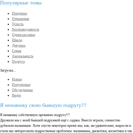
Популярные темы
Придирки
Отношения
Тупость
Несправедливость
Одноклассники
Школа
Девушка
Семья
Аморальность
Подруга
Загрузка...
Новые
Популярные
Обсуждаемые
Видео
Я ненавижу свою бывшую подругу!!!
Я ненавижу собственную прежнюю подругу!!!
Дружили мы с моей бывшей подружкой ещё с садика. Вместе играли, совместно
дубасили мальчишек. Хотя спустя некоторое время мы, как, ни удивительно, выросли и
стали нас интересовать подростковые проблемы: мальчишки, дискотеки, косметики и так