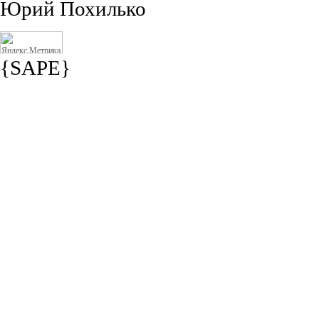
Юрий Похилько
{SAPE}