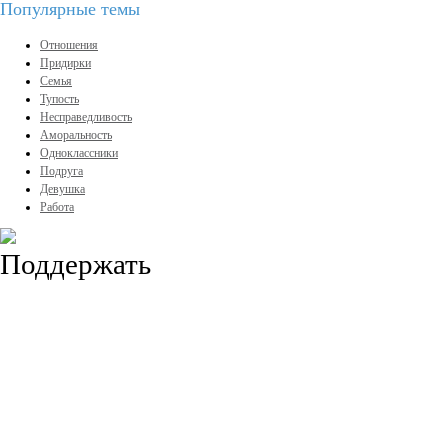
Популярные темы
Отношения
Придирки
Семья
Тупость
Несправедливость
Аморальность
Одноклассники
Подруга
Девушка
Работа