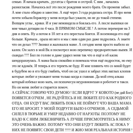
семью. Я начала кричать , ругатсы с братом и сестрой. С ним , начались
разногласия. Началось всё это после рождения моего брата. Он променя забыл.
А мне стало обидно и завестно. А ещё через 3 года родилась сестра. И про меня
почти зобыли.0орактер у меня всегда был ужасен, но не до токой степени.
Вопщем углы , крики. И я уже неновидела и боялась его. А после выпевки он
мне чиьал дотации по 4 часа. В ПРЯМОМ СМЫСЛЕ ! А потом перемерие на 3
дня и опять. Ну а потом в 10 лет я его перестала боятся. И возеновида его ещё
больше. Кричала , орала нп него и мы с ним один раз даже подролись. А знаете
что он делал ???? Звонил и жаловался маме. А сегодня меня просто выбело из
калеи. Он залез в мой Вк и посмотрел мою перепичку предворительно выпев. И
скандал !!!! Бил по голове и даже ударел меня так что я ещё и об касяк
шендорахнулась. А мама была спокойно и понемала чтоя ещё подросток, но ему
это не вдомёк. И теперь я его терпеть не буду. И мне пливвть что со мной будет
в буду8ем но я его буду гнабить, чтоб он сас ушол и забрал этих наглых клопов
которые любят и увожают меня только когда я главная. Да мой отец алкаш
который избевал мою мать, он психичесуи неуровновешан и роботоет в такси.
Но он меня любит и старается помоч.
А СЕЙЧАС ГОВОРЮ ЧТО ДУМОЮ ! ЕСЛИ ВДРУГ У КОВОТО (не дай Бог)
ПОЯВЕТСЯ ОТЧЕМ , НЕ РАДУЙТЕСЬ И НЕ ЛЮБИТЕ ЕГО КАК РОДНОГО
ОТЦА. ОН БУДУТ ВАС ЛЮБИТЬ ПОКА НЕ ПОЙМУТ ЧТО ВАША МАМА
ЕГО НЕ БРОСИТ. У МОЕЙ ПОДРУГИ БЫЛО 6 ОТЧЕМОВ , А СЕДЬМОЙ
СИЛЕЛ В ТЮРЬМЕ И УМЕР НЕДАВНО ОТ НАР3ОТЫ. ПОЭТОМУ НЕ
НАДО К С НИМ ЛЮБЕЗНИЧИТЬ А ЛУЧШЕ ПРИСМОТРИТЕСЬ К НИМУ.
ЭТО ОЧЕНЬ ВАЖНО. ПОТОМУ ЧТО ОНИ БУДУТ ЛЮБИТЬ АС ПОКА У
НИХ НЕ ПОЯВЯТС СВОИ ДЕТИ !!!!! И ЖИО МОЯ РЕАЛЬНАЯ ИСТОРИЯ !