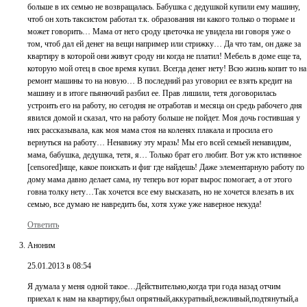
больше в их семью не возвращалась. Бабушка с дедушкой купили ему машину,
чтоб он хоть таксистом работал т.к. образования ни какого только о тюрьме и
может говорить… Мама от него сроду цветочка не увидела ни говоря уже о
том, чтоб дал ей денег на вещи например или стрижку… Да что там, он даже за
квартиру в которой они живут сроду ни когда не платил! Мебель в доме еще та,
которую мой отец в свое время купил. Всегда денег нету! Всю жизнь копит то на
ремонт машины то на новую… В последний раз уговорил ее взять кредит на
машину и в итоге пьянючий разбил ее. Прав лишили, тетя договорилась
устроить его на работу, но сегодня не отработав и месяца он средь рабочего дня
явился домой и сказал, что на работу больше не пойдет. Моя дочь гостившая у
них рассказывала, как моя мама стоя на коленях плакала и просила его
вернуться на работу… Ненавижу эту мразь! Мы его всей семьей ненавидим,
мама, бабушка, дедушка, тетя, я… Только брат его любит. Вот уж кто истинное
[censored]ище, какое поискать и фиг где найдешь! Даже элементарную работу по
дому мама давно делает сама, ну теперь вот юрат вырос помогает, а от этого
говна толку нету…Так хочется все ему высказать, но не хочется влезать в их
семью, все думаю не навредить бы, хотя хуже уже наверное некуда!
Ответить
Аноним
25.01.2013 в 08:54
Я думала у меня одной такое…Действительно,когда три года назад отчим
приехал к нам на квартиру,был опрятный,аккуратный,вежливый,подтянутый,а