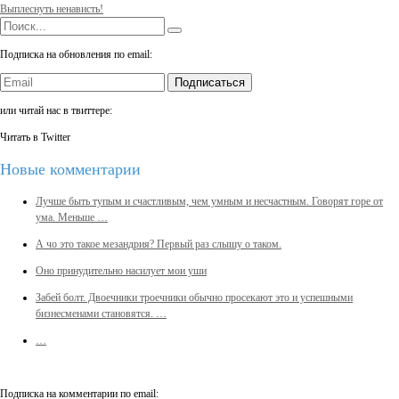
Выплеснуть ненависть!
Подписка на обновления по email:
Подписаться
или читай нас в твиттере:
Читать в Twitter
Новые комментарии
Лучше быть тупым и счастливым, чем умным и несчастным. Говорят горе от
ума. Меньше …
А чо это такое мезандрия? Первый раз слышу о таком.
Оно принудительно насилует мои уши
Забей болт. Двоечники троечники обычно просекают это и успешными
бизнесменами становятся. …
…
Подписка на комментарии по email: