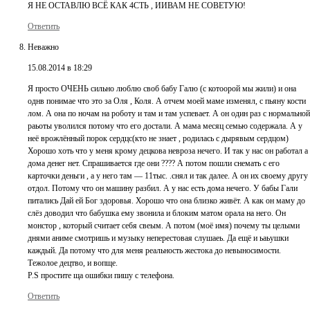
Я НЕ ОСТАВЛЮ ВСЁ КАК 4СТЬ , ИИВАМ НЕ СОВЕТУЮ!
Ответить
Неважно
15.08.2014 в 18:29
Я просто ОЧЕНЬ сильно люблю своб бабу Галю (с котоорой мы жили) и она
однв понимае что это за Оля , Коля. А отчем моей маме изменял, с пьяну кости
лом. А она по ночам на роботу и там и там успевает. А он один раз с нормальной
раьоты уволился потому что его достали. А мама месяц семью содержала. А у
неё врожлённый порок сердцс(кто не знает , родилась с дырявым сердцом)
Хорошо хоть что у меня крому децкова невроза нечего. И так у нас он работал а
дома денег нет. Спрашивается где они ???? А потом пошли снемать с его
карточки деньги , а у него там — 11тыс. .снял и так далее. А он их своему другу
отдол. Потому что он машину разбил. А у нас есть дома нечего. У бабы Гали
питались Дай ей Бог здоровья. Хорошо что она близко живёт. А как он маму до
слёз доводил что бабушка ему звонила и блоким матом орала на него. Он
монстор , который считает себя свеым. А потом (моё имя) почему ты целыми
днями аниме смотришь и музыку неперестовая слушаеь. Да ещё и ьаьушки
каждый. Да потому что для меня реальность жестока до невыносимости.
Тежолое децтво, и вопще.
P.S простите ща ошибки пишу с телефона.
Ответить