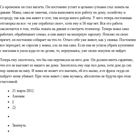
Со временем он стал наглеть. Он постоянно устает и целыми сутками стал лежать на
диване. Мама, сама не замечая, стала выполнять всю работу по дому, хозяйству и
огороду, так как она живет в селе, там всегда много работы. У него теперь постоянная
отговорка на все: «я уже отработал свое», хотя ему и 56 еще нет. Вся его работа
заключается в том, чтобы лежать на диване и смотреть телевизор. Теперь мама сама
работает, обрабатывает семью, и они живут на мизерную зарплату. Пенсию он свою
прячет, он постоянно собирает на что-то. Отъел себе уже живот, как у свиньи. Постоянно
все переедает, не спросив у мамы, ела ли она сама. Если она не успела убрать купленное
с магазина и ушла куда-то по делам, то, вернувшись, уже своих покупок не найдет.
Теперь ему захотелось, что бы она переписала на него дом. Он должен иметь гарантию,
что его не выгонят из нашего же дома. Захотелось ему еще пол дома, хотя дом до сих
пор записан на папу. И мама не может его выгнать, ей его жалко, и ее фраза «куда он
пойдет» меня убивает. При этом живет с ним мучаясь, абсолютно не будучи при этом
счастливой.
21 марта 2012
Аноним
8
20
Твитнуть