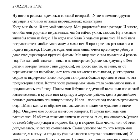
27.02.2013 в 17:02
Ну вот и я решила поделиться со своей историей…У меня немного другая
ситуация в отличии от выше перечисленных коментариев.
Когда мне было 10 лет, мой папа умер. Мои родители были в разводе. И знаете,
если бы мои родители не развелись, мы бы сейчас ух как зажили. Ну в смысле
жили бы точно не бедно. Но когда мне было 3 года они развелись. И мой папа
все равно очень любил мою маму, а мама нет. В принципе как раз таки она и
подала на развод. После развода, мой папа нашел очень приличную работу и
даже стал директором крупной фирмы. Мы виделись с ним примерно 4 раза за
год. Так как мой папа так и никого не повстречал (кроме как девушку с 3мя
детьми, которая только с ним дружила), он просто как то, не знаю, ну от
перенапряжения на работе, и от того что он частенько выпивал, у него просто
сердце не выдержало. Знаю, история затянулась больше про моего отца, но эта
предыстория важна. Кстати после развода моя мама стала очень много пить и
продолжалось это 2 года. Потом мои бабушка с дедушкой вытащили нас из этой
извините жопы, и купили нам квартиру в хорошем районе, где я в дальнейшем
пошла в достаточно приличную школу. И вот…прошел год после смерти моего
отца…Мама каким то образом познакомилась с каким то мужиком в инете.
Пфф. Она даже мне об этом ничего не говорила. И спустя пол года, они
расписались. И об этом тоже мне ничего не сказала. А он, как оказалось (узнала
от своей бабушки) сидит в тюрьме. Да, да в тюрьме. Если честно, то я об этом
догадывалась, но все же сомневалась. Самое ужасное это то, что теперь моя
мама ездит к нему на свиданку (так называется встреча с заключенными). У
моей мамы зарплата 18 тыс. в месяц. Ну еще 5 тыс. пенсия. пенсия у меня из-за