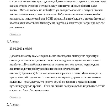
спустя эти несчастные три года каждый день повторяется одно и то же:мат через
каждое второе слово,на счёт пузо,как у свиньи,так свинью обижать даже
жалко…Мать он совсем не любит(что уж говорить обо мне и бабуле).Его ван
лав-это холодильник,кровать,телевизор.Бабушка ездит очень далеко,чтобы
запастись на неделю едой для ВСЕЙ семьи…Раньше(когда его ещё не было)нам
хватало этих запасов как минимум на неделю,а с ним теперь на три дня еле-еле
растягиваем.
Ответить
Аноним
25.01.2013 в 08:36
Добавлю к моему комментарию выше,что недавно он получил зарплату,и
считает,что теперь все должны стелиться перед ним за то,что он хоть что-то
заработал…Ну,заработал,а что самое главное вот уже третью неделю дома
лежит,не ходит на работу вообще,на звонки начальства не
отвечает(сбрасывает).Хотя мать-главный кормилец в семье!Мама никогда не
пропускает работу,а он как только получит зарплату,приносит-а там меньше
половины…оказывается,что попути домой он заходит в магазин купить
бутылочку,другую,третью…Если бы он жил по правилу:Кто не работает-тот не
ест,вот это было бы справедливо.
Ответить
Аноним