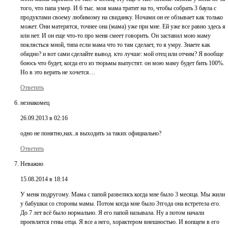
того, что папа умер. И 6 тыс. моя мама тратит на то, чтобы собрать 3 баула с
продуктами своему любимому на свиданку. Ночами он ее обзывает как только
может. Они матерятся, точнее она (мама) уже при мне. Ей уже все равно здесь я
или нет. И он еще что-то про меня смеет говорить. Он заставил мою маму
поклясться мной, типа если мама что то там сделает, то я умру. Знаете как
обидно? и вот сами сделайте вывод. кто лучше: мой отец или отчим? Я вообще
боюсь что будет, когда его из тюрьмы выпустят. он мою маму будет бить 100%.
Но в это верить не хочется…
Ответить
незнакомец
26.09.2013 в 02:16
одно не понятно,нах..я выходить за таких официально?
Ответить
Неважно
15.08.2014 в 18:14
У меня подругому. Мама с папой развелись когда мне было 3 месяца. Мы жили
у бабушки со стороны мамы. Потом когда мне было 3тгода она встретела его.
До 7 лет всё было нормально. Я его папой называла. Ну а потом начали
проевлятся гены отца. Я все а него, хорактером внешностью. И вопщем в его