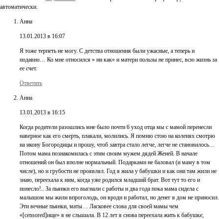
автоматически.
Анна
13.01.2013 в 16:07
Я тоже терпеть не могу. С детства отношения были ужасные, а теперь и
подавно… Ко мне относился » ни как» и матери пользы не принес, всю жизнь за
ее счет.
Ответить
Анна
13.01.2013 в 16:15
Когда родители разошлись мне было почти 6 уход отца мы с мамой перенесли
наверное как его смерть, плакали, молились. Я помню стою на коленях смотрю
на икону Богородицы и прошу, чтоб завтра стало легче, легче не становилось…
Потом мама познакомилась с этим своим мужем дядей Женей. В начале
отношений он был вполне нормальный. Подарками не баловал (и маму в том
числе), но и грубости не проявлял. Год я жила у бабушки и как они там жили не
знаю, переехала к ним, когда уже родился младший брат. Вот тут то его и
понесло!.. За пьянки его выгнали с работы и два года пока мама сидела с
малышом мы жили впроголодь, он вроди и работал, но денег в дом не приносил.
Эти вечные пьянки, маты… Ласковее слова для своей мамы чем
«[censored]ище» я не слышала. В 12 лет я снова переехала жить к бабушке,