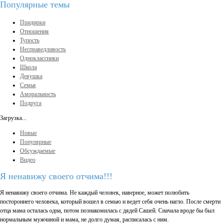
Популярные темы
Придирки
Отношения
Тупость
Несправедливость
Одноклассники
Школа
Девушка
Семья
Аморальность
Подруга
Загрузка...
Новые
Популярные
Обсуждаемые
Видео
Я ненавижу своего отчима!!!
Я ненавижу своего отчима. Не каждый человек, наверное, может полюбить
постороннего человека, который вошел в семью и ведет себя очень нагло. После смерти
отца мама осталась одна, потом познакомилась с дядей Сашей. Сначала вроде бы был
нормальным мужчиной и мама, не долго думая, расписалась с ним.