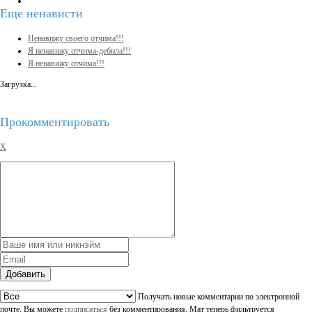
Еще
ненависти
Ненавижу своего отчима!!!
Я ненавижу отчима-дебила!!!
Я ненавижу отчима!!!
Загрузка...
Прокомментировать
X
Добавить
Получать новые комментарии по электронной
почте. Вы можете
подписаться
без комментирования. Мат теперь фильтруется