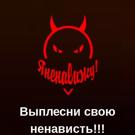
Выплесни свою
ненависть!!!