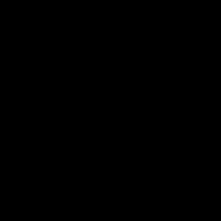
ОПРОС МЕСЯЦА