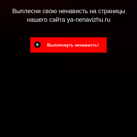
Выплесни свою ненависть на страницы
нашего сайта ya-nenavizhu.ru
Выплеснуть ненависть!