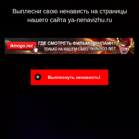
Выплесни свою ненависть на страницы
нашего сайта ya-nenavizhu.ru
Выплеснуть ненависть!