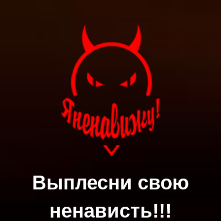
Выплесни свою
ненависть!!!