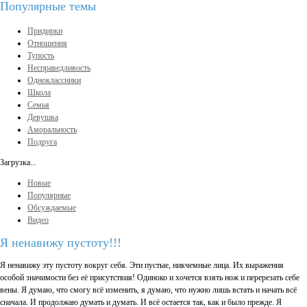
Популярные темы
Придирки
Отношения
Тупость
Несправедливость
Одноклассники
Школа
Семья
Девушка
Аморальность
Подруга
Загрузка...
Новые
Популярные
Обсуждаемые
Видео
Я ненавижу пустоту!!!
Я ненавижу эту пустоту вокруг себя. Эти пустые, никчемные лица. Их выражения
особой значимости без её присутствия! Одиноко и хочется взять нож и перерезать себе
вены. Я думаю, что смогу всё изменить, я думаю, что нужно лишь встать и начать всё
сначала. И продолжаю думать и думать. И всё остается так, как и было прежде. Я