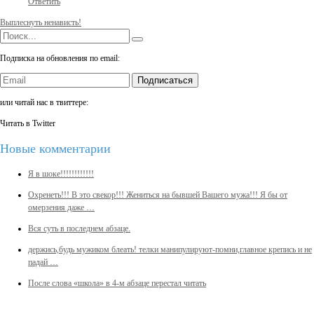
Ответить
Выплеснуть ненависть!
Подписка на обновления по email:
Подписаться
или читай нас в твиттере:
Читать в Twitter
Новые комментарии
Я в шоке!!!!!!!!!!!!
Охренеть!!! В это свекор!!! Жениться на бывшей Вашего мужа!!! Я бы от
омерзения даже …
Вся суть в последнем абзаце.
держись,будь мужиком блеать! телки манипулируют-помни,главное крепись и не
падай …
После слова «школа» в 4-м абзаце перестал читать