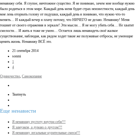
ненавижу себя. Я глупое, ничтожное существо. Я не понимаю, зачем мне вообще нужно
было родиться в этом мире. Каждый день меня будит страх неизвестности, каждый день
мне лень оторвать голову от подушки, каждый день я понимаю, что нужно что-то
менять… И каждый вечер я плачу потому, что НИЧЕГО не делаю. Ненавижу! Меня
тошнит от своего отражения в зеркале! Эти мысли… Я не могу убить себя… Не хватит
смелости… И жить я тоже не умею… Остается лишь ненавидеть своё жалкое
существование, наблюдая, как рядом ходят такие же полуживые отбросы, не умеющие
ценить жизнь. Ненавижу ВСЁ это.
21 сентября 2014
sonmi
1
4
Одиночество
,
Самокопание
Твитнуть
Еще
ненависти
Я ненавижу пустоту внутри себя!!!
Я замужем, а думаю о другом!!!
Я ненавижу легальные курительные смеси!!!