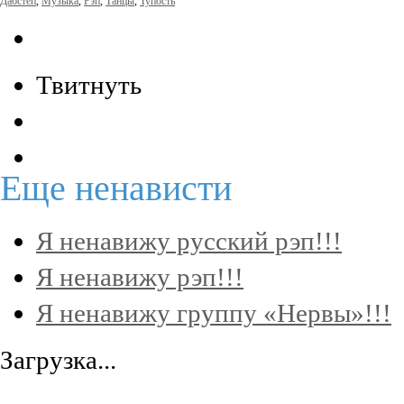
Дабстеп
,
Музыка
,
Рэп
,
Танцы
,
Тупость
Твитнуть
Еще
ненависти
Я ненавижу русский рэп!!!
Я ненавижу рэп!!!
Я ненавижу группу «Нервы»!!!
Загрузка...