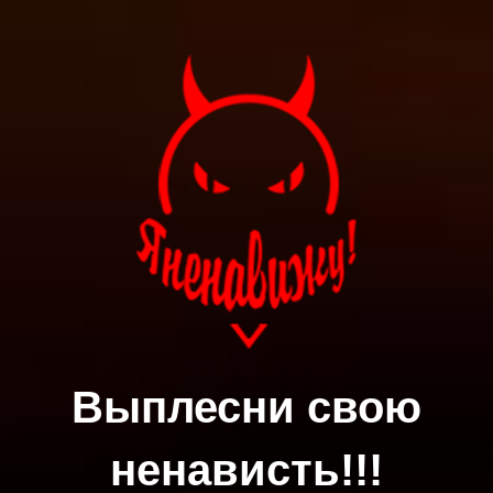
Выплесни свою
ненависть!!!