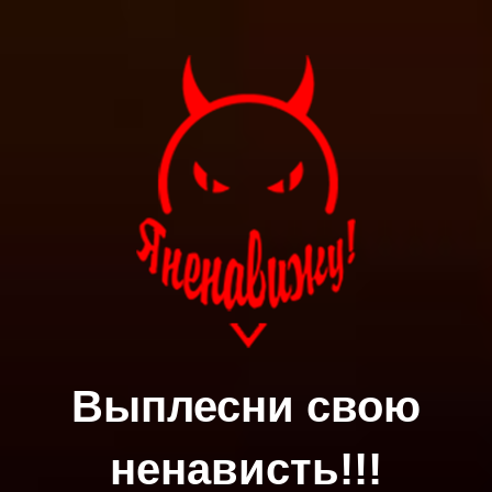
Выплесни свою
ненависть!!!