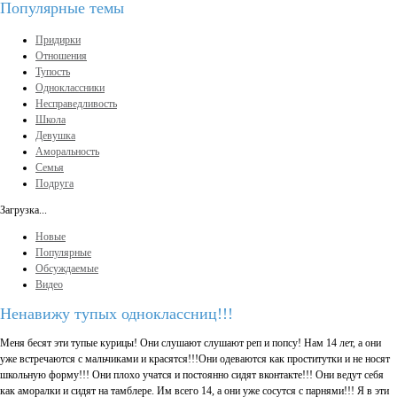
Популярные темы
Придирки
Отношения
Тупость
Одноклассники
Несправедливость
Школа
Девушка
Аморальность
Семья
Подруга
Загрузка...
Новые
Популярные
Обсуждаемые
Видео
Ненавижу тупых одноклассниц!!!
Меня бесят эти тупые курицы! Они слушают слушают реп и попсу! Нам 14 лет, а они
уже встречаются с мальчиками и красятся!!!Они одеваются как проститутки и не носят
школьную форму!!! Они плохо учатся и постоянно сидят вконтакте!!! Они ведут себя
как аморалки и сидят на тамблере. Им всего 14, а они уже сосутся с парнями!!! Я в эти