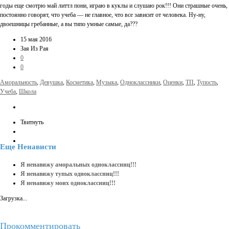
годы еще смотрю май литтл пони, играю в куклы и слушаю рок!!! Они страшные очень,
постоянно говорят, что учеба — не главное, что все зависит от человека. Ну-ну,
двоешницы гребанные, а вы типо умные самые, да???
15 мая 2016
Зая Из Рая
0
0
Аморальность
,
Девушка
,
Косметика
,
Музыка
,
Одноклассники
,
Оценки
,
ТП
,
Тупость
,
Учеба
,
Школа
Твитнуть
Еще
Ненависти
Я ненавижу аморальных одноклассниц!!!
Я ненавижу тупых одноклассниц!!!
Я ненавижу моих одноклассниц!!!
Загрузка...
Прокомментировать