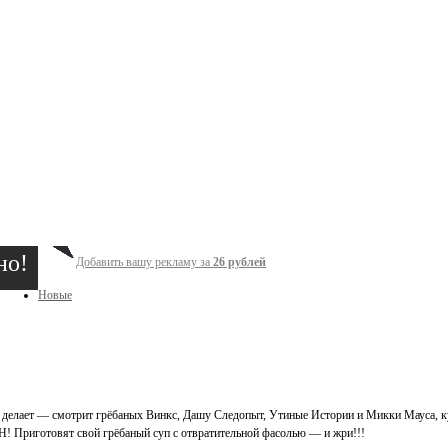
но!
Добавить вашу рекламу за
26 рублей
Новые
 делает — смотрит грёбаных Винкс, Дашу Следопыт, Утиные Истории и Микки Мауса, куша
! Приготовят свой грёбаный суп с отвратительной фасолью — и жри!!!