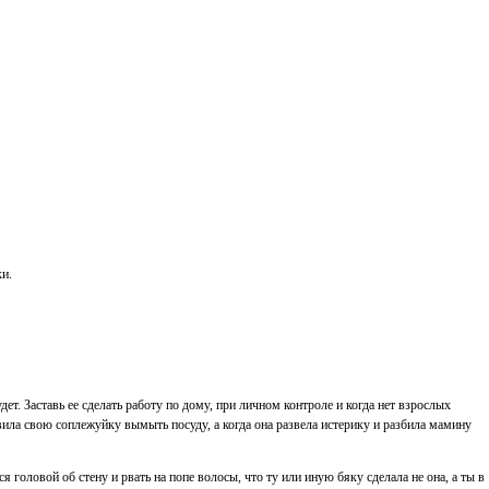
и.
удет. Заставь ее сделать работу по дому, при личном контроле и когда нет взрослых
авила свою соплежуйку вымыть посуду, а когда она развела истерику и разбила мамину
я головой об стену и рвать на попе волосы, что ту или иную бяку сделала не она, а ты в