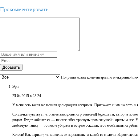
Прокомментировать
Добавить
Получать новые комментарии по электронной по
Эри
25.04.2015 в 23:24
У меня есть такая же мелкая двоюродная сестрюня. Приезжает к нам на лето, и
Соплячка чувствует, что за ее выкидоны огр[censored] будешь ты, автор, а потому
рядом. Будет кобениться — не стесняйся треснуть промеж ушей и орать на нее. У
любимую чашку — то после убирала и острые осколки, и от моей мамы огребла.
Кстати! Как вариант, ты можешь ее подставить на какой-то мелочи. Взрослые наве