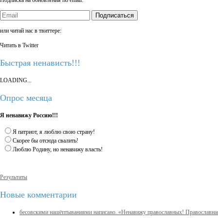
Подписаться
или читай нас в твиттере:
Читать в Twitter
Быстрая ненависть!!!
LOADING...
Опрос месяца
Я ненавижу Россию!!!
Я патриот, я люблю свою страну!
Скорее бы отсюда свалить!
Люблю Родину, но ненавижу власть!
Результаты
Новые комментарии
бесовскими нашёптываниями написано. «Ненавижу православных! Православна