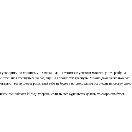
 их уговорить, по хорошему…хахаха…да…с таким же успехом можешь учить рыбу на
, не стесняйся треснуть ее по заднице! И хорошо так треснуть! Можно даже несколько раз
оверь от возмущения родителей тебе не будет так плохо ка кот того если ты сестру свою
лином вышибают» И будь уверена, если ты все будешь так делать, то скоро она будет