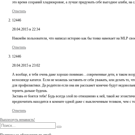
это время сохраняй хладнокровие, а лучше придумать себе выгодное алиби, на с
Ответить
12446
28.04.2015 в 22:34
Никнейм пользователя, что написал историю как бы тонко намекает на MLP свое
Ответить
12446
28.04.2015 в 23:02
А вообще, я тебя очень даже хорошо понимаю…современные дети, в таком воз
велосипеде кататся. Если не можешь заставить ее себя уважать, или делать то, чт
для профилактики. Да родители если она им расскажет конечно будут недовольны,
терпеть дальше будешь.
Заставь ее боятся тебя! Будь всегда злой по отношнеию к ней, такой же эгоистич
предпочитать находится в комнате одной даже с выключенным теликом, чем с т
Ответить
Выплеснуть ненависть!
Подписка на обновления по email: