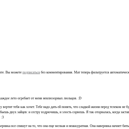
чте. Вы можете
подписаться
без комментирования. Мат теперь фильтруется автоматическ
 каждое лето огребает от меня неилюзорных люльцов. :D
 вертит тебя как хочет. Тебе надо дать ей понять, что сладкой жизни перед телеком не б
бьешь двух зайцев: и сестру вздрючишь, и злость сорвешь. Я так оторвалась, когда заст
 :3
рняка все спишут на то, что она еще мелкая и неаккуратная. Она наверняка начнет битьс