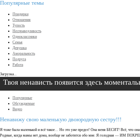
Популярные темы
Придирки
Отношения
Тупость
Несправедливость
Одноклассники
Семья
Девушка
Аморальность
Подруга
Работа
Загрузка...
Твоя ненависть появится здесь моменталь
Популярные
Обсуждаемые
Видео
Ненавижу свою маленькую двоюродную сестру!!!
Я тоже была маленькой и всё такое… Но это уже предел! Она меня БЕСИТ! Всё, что она
Родные, когда мамы нет дома, вообще не заботятся обо мне. Я голодная — ИМ ПОХРЕН