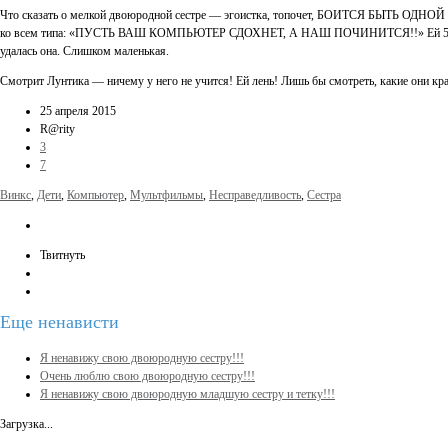
Что сказать о мелкой двоюродной сестре — эгоистка, топочет, БОИТСЯ БЫТЬ ОДНО
ко всем типа: «ПУСТЬ ВАШ КОМПЬЮТЕР СДОХНЕТ, А НАШ ПОЧИНИТСЯ!!» Ей 5 лет. Уже сид
удалась она. Слишком маленькая.
Смотрит Лунтика — ничему у него не учится! Ей лень! Лишь бы смотреть, какие они кра
25 апреля 2015
R@rity
3
7
Винкс
,
Дети
,
Компьютер
,
Мультфильмы
,
Несправедливость
,
Сестра
Твитнуть
Еще
ненависти
Я ненавижу свою двоюродную сестру!!!
Очень люблю свою двоюродную сестру!!!
Я ненавижу свою двоюродную младшую сестру и тетку!!!
Загрузка...