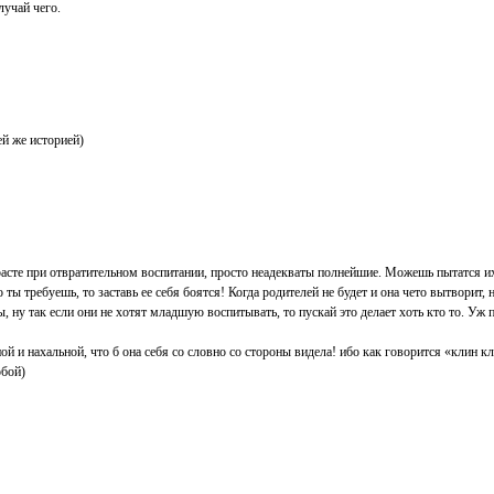
лучай чего.
й же историей)
расте при отвратительном воспитании, просто неадекваты полнейшие. Можешь пытатся
о ты требуешь, то заставь ее себя боятся! Когда родителей не будет и она чето вытворит
 ну так если они не хотят младшую воспитывать, то пускай это делает хоть кто то. Уж п
ной и нахальной, что б она себя со словно со стороны видела! ибо как говорится «клин к
обой)