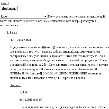
Добавить
Получать новые комментарии по электронной
почте. Вы можете
подписаться
без комментирования. Мат теперь фильтруется
автоматически.
Sansa
06.12.2015 в 16:32
А, да,что-то я разогналась)))) ахаха)) даже на то, что я заказала нам не хватит и я
уже виновата в том, что я ожидала забрать эти долбаные шмотки и теперь
расстроилась, а мне уже ничего не нужно!!! И чтоб там кто-то не думал, что я
меркантильная, я закзала себе дешевое пальто с галимой распродажи за 215 грн
с доставкой!! и джинсы за 250!! Хотя для меня и это, наверное, много, я и этого
не заслужила вообще-то. Все живы и здоровы и я за это благодарна.. И
ПОШЛА Я НА [censored] СО СВОИМ ДНЕМ РОЖДЕНИЯ!! захотела тут
любви, внимания и подарков в этот день.. Охренела я вообще
Ответить
12446
08.12.2015 в 00:00
Я тебя понимаю на самом деле…день рождения бывает если не очень