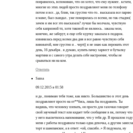
понравилось, вспоминаю, что он хотел, что ему нужнее.. кстати,
многие из этих людей просто поздравляют меня по телефону
потом и все.. да, блин, так грустно что-то.. высказала все парню
и маме, был скандал.. уже помирилась со всеми, но так стыдно(
зачем я им все это высказала? лучше бы молчала, чувствую
себя капризной тп, хотя таковой не являюсь.. заказы мои,
конечно, же заберут, я еще себе куртку заказала в подарок.
извинялась перед всеми два дня и все равно чувствую себя
виноватой, мне грустно и .. черт(( я не знаю как пережить этот
день, 16 декабря.. я думаю, купить пачку харвест и бутылку
мартини и с самого утра делать себе настроение, чтобы не
срываться ни на ком.
Ответить
Sansa
09.12.2015 в 01:58
и да , понимаю тебя тоже, как никто. Большинство в этот день
поздравляют просто на от**бись, лишь бы поздравить. Ты
видишь, что человеку плевать, он просто для галочки говорит
свой заученый текст или кидает тебе сообщение в вк, потому что
у него высветилось напоминание, что у тебя др. В прошлом году
меня с работы поздравила только одна девочка, а другим занесла
торт и шампанское, а в ответ: «ой, спасибо..» Я подумала, ну