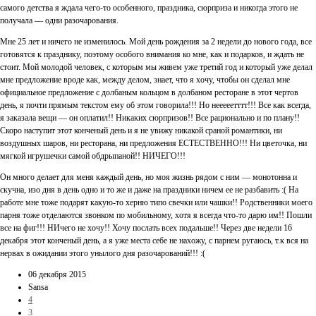
самого детства я ждала чего-то особенного, праздника, сюрприза и никогда этого не
получала — одни разочарования.
Мне 25 лет и ничего не изменилось. Мой день рождения за 2 недели до нового года, все
готовятся к празднику, поэтому особого внимания ко мне, как и подарков, и ждать не
стоит. Мой молодой человек, с которым мы живем уже третий год и который уже делал
мне предложение вроде как, между делом, знает, что я хочу, чтобы он сделал мне
официальное предложение с долбаным кольцом в долбаном ресторане в этот чертов
день, я почти прямым текстом ему об этом говорила!!! Но нееееетттт!!! Все как всегда,
я заказала вещи — он оплатил!! Никаких сюрпризов!! Все рационально и по плану!!
Скоро наступит этот конченый день и я не увижу никакой сраной романтики, ни
воздушных шаров, ни ресторана, ни предложения ЕСТЕСТВЕННО!!! Ни цветочка, ни
мягкой игрушечки самой обдрыпаной!! НИЧЕГО!!!
Он много делает для меня каждый день, но моя жизнь рядом с ним — монотонна и
скучна, изо дня в день одно и то же и даже на праздники ничем ее не разбавить :( На
работе мне тоже подарят какую-то херню типо свечки или чашки!! Родственники моего
парня тоже отделаются звонком по мобильному, хотя я всегда что-то дарю им!! Пошли
все на фиг!!! НИчего не хочу!! Хочу послать всех подальше!! Через две недели 16
декабря этот конченый день, а я уже места себе не нахожу, с парнем ругаюсь, т.к вся на
нервах в ожидании этого унылого дня разочарований!!! :(
06 декабря 2015
Sansa
4
3