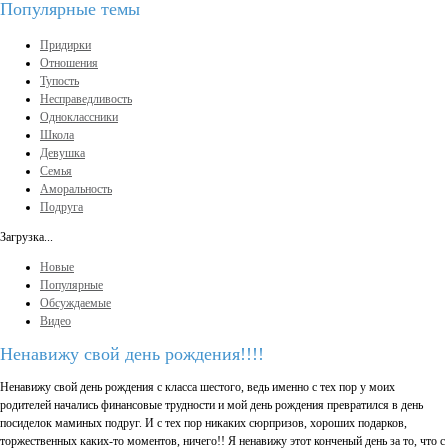
Популярные темы
Придирки
Отношения
Тупость
Несправедливость
Одноклассники
Школа
Девушка
Семья
Аморальность
Подруга
Загрузка...
Новые
Популярные
Обсуждаемые
Видео
Ненавижу свой день рождения!!!!
Ненавижу свой день рождения с класса шестого, ведь именно с тех пор у моих
родителей начались финансовые трудности и мой день рождения превратился в день
посиделок маминых подруг. И с тех пор никаких сюрпризов, хороших подарков,
торжественных каких-то моментов, ничего!! Я ненавижу этот конченый день за то, что с