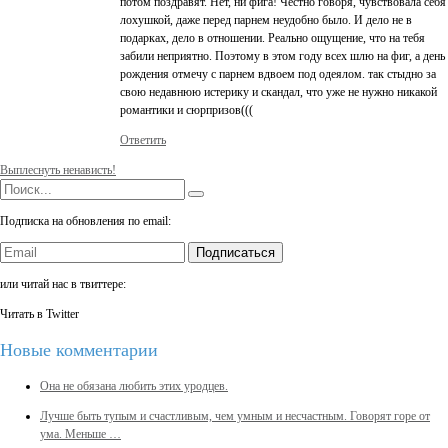
потом поздравят. Нет, ни фига! Честно говоря, чувствовала себя
лохушкой, даже перед парнем неудобно было. И дело не в
подарках, дело в отношении. Реально ощущение, что на тебя
забили неприятно. Поэтому в этом году всех шлю на фиг, а день
рождения отмечу с парнем вдвоем под одеялом. так стыдно за
свою недавнюю истерику и скандал, что уже не нужно никакой
романтики и сюрпризов(((
Ответить
Выплеснуть ненависть!
Подписка на обновления по email:
Подписаться
или читай нас в твиттере:
Читать в Twitter
Новые комментарии
Она не обязана любить этих уродцев.
Лучше быть тупым и счастливым, чем умным и несчастным. Говорят горе от
ума. Меньше …