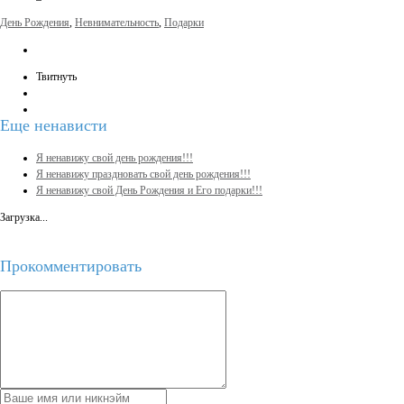
День Рождения
,
Невнимательность
,
Подарки
Твитнуть
Еще
ненависти
Я ненавижу свой день рождения!!!
Я ненавижу праздновать свой день рождения!!!
Я ненавижу свой День Рождения и Его подарки!!!
Загрузка...
Прокомментировать