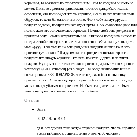
хорошим, то обязательно отвратительным. Чем то средним он быть не
может. И как то с детства привыкаешь, что этот день действительно
особенный, что произойдет что то хорошее, и если не все желания твои
сбудутся, то хотя бы одно из них точно. Что к тебе придут друзья,
подарят подарки, поздравят и все будет круто. Но к сожалению рано или
поздно даже это замечательное теряется. Помню свой день рождения в
прошлом году…самый отвратительный…никакого праздника, несколько
поздравлений в интернете и все. Знаю конечно, сейчас начнут говорить
мол «фууу! Тебе только на день рождения подарки и нужны!» А что
простите тут плохого? Я другим на день рождения всегда стараюсь
подарить что нибудь хорошее. Это ведь приятно. Дарить и получать
подарки. Ну серьезно, что так сложно просто подарить, что то хорошее,
человеку ОДИН [censored] раз в году?. Так когда немногочисленные
гости пришли, БЕЗ ПОДАРКОВ, я еще и должен был на выпивку
проставляться…Я тогда еще просто ушел и бродил ночью по городу, с
мягко говоря убитым настроением. Не было сил даже плакать. Было
такое ощущение, что на меня просто все забили….
Ответить
Sansa
09.12.2015 в 01:04
да я, вот другим тоже всегда стараюсь подарить что-то хорошее,
всегда выбираю с душой, думаю о том, чтоб человеку