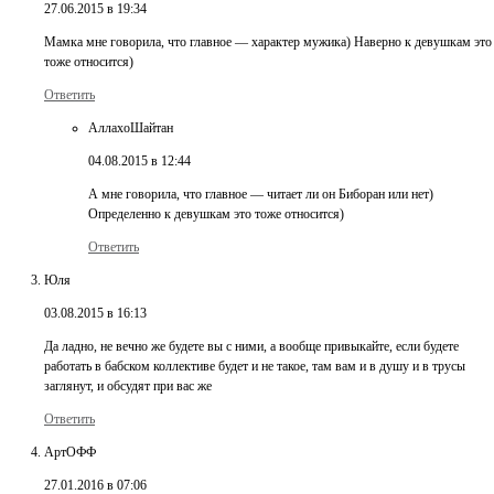
27.06.2015 в 19:34
Мамка мне говорила, что главное — характер мужика) Наверно к девушкам это
тоже относится)
Ответить
АллахоШайтан
04.08.2015 в 12:44
А мне говорила, что главное — читает ли он Биборан или нет)
Определенно к девушкам это тоже относится)
Ответить
Юля
03.08.2015 в 16:13
Да ладно, не вечно же будете вы с ними, а вообще привыкайте, если будете
работать в бабском коллективе будет и не такое, там вам и в душу и в трусы
заглянут, и обсудят при вас же
Ответить
АртОФФ
27.01.2016 в 07:06