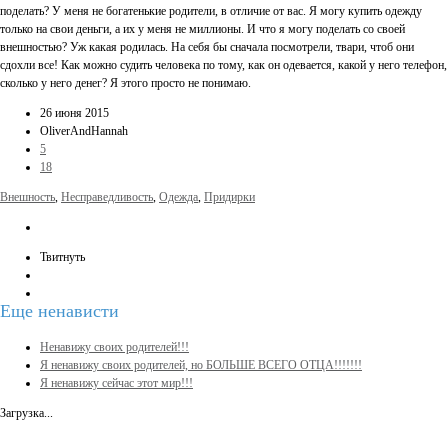
поделать? У меня не богатенькие родители, в отличие от вас. Я могу купить одежду
только на свои деньги, а их у меня не миллионы. И что я могу поделать со своей
внешностью? Уж какая родилась. На себя бы сначала посмотрели, твари, чтоб они
сдохли все! Как можно судить человека по тому, как он одевается, какой у него телефон,
сколько у него денег? Я этого просто не понимаю.
26 июня 2015
OliverAndHannah
5
18
Внешность
,
Несправедливость
,
Одежда
,
Придирки
Твитнуть
Еще
ненависти
Ненавижу своих родителей!!!
Я ненавижу своих родителей, но БОЛЬШЕ ВСЕГО ОТЦА!!!!!!!
Я ненавижу сейчас этот мир!!!
Загрузка...