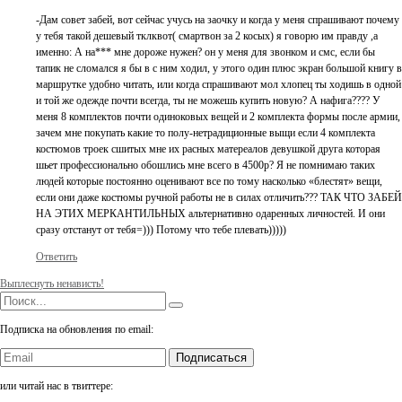
-Дам совет забей, вот сейчас учусь на заочку и когда у меня спрашивают почему
у тебя такой дешевый тклквот( смартвон за 2 косых) я говорю им правду ,а
именно: А на*** мне дороже нужен? он у меня для звонком и смс, если бы
тапик не сломался я бы в с ним ходил, у этого один плюс экран большой книгу в
маршрутке удобно читать, или когда спрашивают мол хлопец ты ходишь в одной
и той же одежде почти всегда, ты не можешь купить новую? А нафига???? У
меня 8 комплектов почти одиноковых вещей и 2 комплекта формы после армии,
зачем мне покупать какие то полу-нетрадиционные выщи если 4 комплекта
костюмов троек сшитых мне их расных матереалов девушкой друга которая
шьет профессионально обошлись мне всего в 4500р? Я не помнимаю таких
людей которые постоянно оценивают все по тому насколько «блестят» вещи,
если они даже костюмы ручной работы не в силах отличить??? ТАК ЧТО ЗАБЕЙ
НА ЭТИХ МЕРКАНТИЛЬНЫХ альтернативно одаренных личностей. И они
сразу отстанут от тебя=))) Потому что тебе плевать)))))
Ответить
Выплеснуть ненависть!
Подписка на обновления по email:
Подписаться
или читай нас в твиттере: