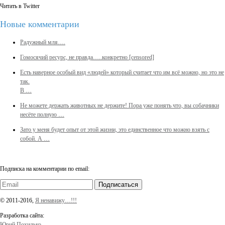
Читать в Twitter
Новые комментарии
Радужный мля….
Гомосячий ресурс, не правда…..конкретно [censored]
Есть наверное особый вид «людей» который считает что им всё можно, но это не
так.
В …
Не можете держать животных не держите! Пора уже понять что, вы собачники
несёте полную …
Зато у меня будет опыт от этой жизни, это единственное что можно взять с
собой. А …
Подписка на комментарии по email:
Подписаться
© 2011-2016,
Я ненавижу…!!!
Разработка сайта:
Юрий Похилько