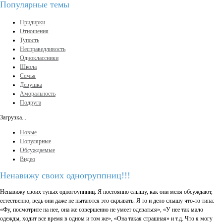
Популярные темы
Придирки
Отношения
Тупость
Несправедливость
Одноклассники
Школа
Семья
Девушка
Аморальность
Подруга
Загрузка...
Новые
Популярные
Обсуждаемые
Видео
Ненавижу своих одногруппниц!!!
Ненавижу своих тупых одногоуппниц. Я постоянно слышу, как они меня обсуждают,
естественно, ведь они даже не пытаются это скрывать. Я то и дело слышу что-то типа:
«Фу, посмотрите на нее, она же совершенно не умеет одеваться», «У нее так мало
одежды, ходит все время в одном и том же», «Она такая страшная» и т.д. Что я могу