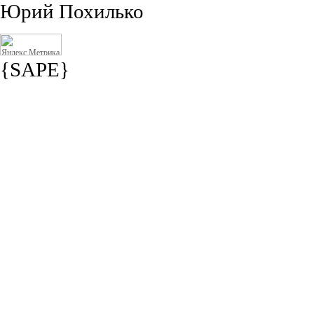
Юрий Похилько
{SAPE}