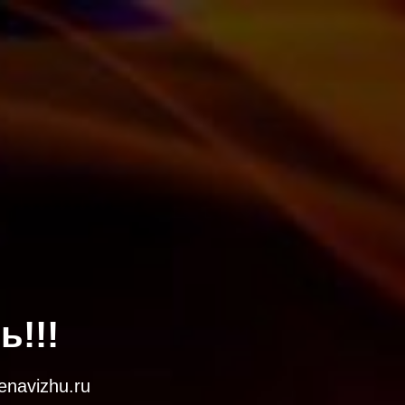
!!!
navizhu.ru