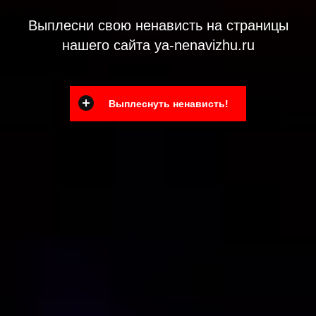
Выплесни свою ненависть на страницы
нашего сайта ya-nenavizhu.ru
Выплеснуть ненависть!