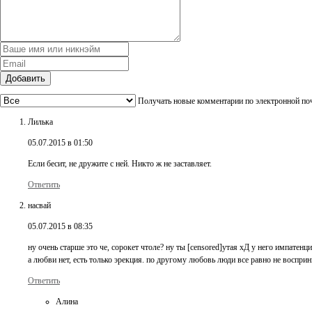
Добавить
Получать новые комментарии по электронной по
Лилька
05.07.2015 в 01:50
Если бесит, не дружите с ней. Никто ж не заставляет.
Ответить
насвай
05.07.2015 в 08:35
ну очень старше это че, сорокет чтоле? ну ты [censored]утая хД у него импатенци
а любви нет, есть только эрекция. по другому любовь люди все равно не воспри
Ответить
Алина