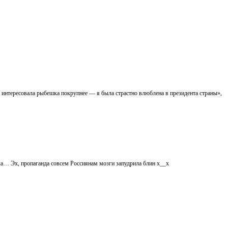
я интересовала рыбешка покрупнее — я была страстно влюблена в президента страны»,
ила… Эх, пропаганда совсем Россиянам мозги запудрила блин х__х