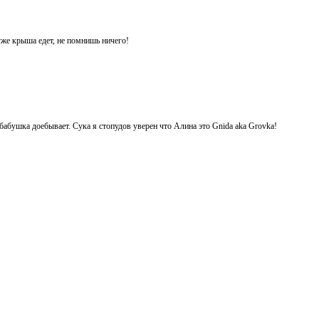
 уже крыша едет, не помнишь ничего!
ее бабушка доебывает. Сука я стопудов уверен что Алина это Gnida aka Grovka!