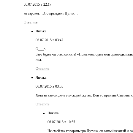
05.07.2015 в 22:17
не сарокет…Это презедент Путин…
Ответить
Лилька
06.07.2015 в 03:47
О___о
Зато будет чего вспомнить! «Пока некоторые мои одногодки влю
лол.
Ответить
Лилька
06.07.2015 в 03:55
Хотя на самом деле это скорей жутко. Вон во времена Сталина,
Ответить
Никита
06.07.2015 в 10:55
Не смей так говорить про Путина, он самый нежный и л