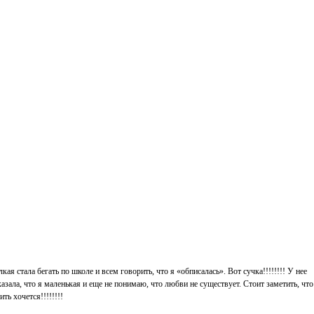
кая стала бегать по школе и всем говорить, что я «обписалась». Вот сучка!!!!!!!! У нее
азала, что я маленькая и еще не понимаю, что любви не существует. Стоит заметить, что
ть хочется!!!!!!!!