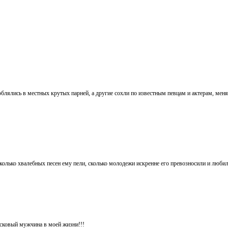
блялись в местных крутых парней, а другие сохли по известным певцам и актерам, мен
 сколько хвалебных песен ему пели, сколько молодежи искренне его превозносили и люб
асковый мужчина в моей жизни!!!