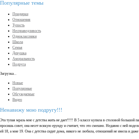
Популярные темы
Придирки
Отношения
Тупость
Несправедливость
Одноклассники
Школа
Семья
Девушка
Аморальность
Подруга
Загрузка...
Новые
Популярные
Обсуждаемые
Видео
Ненавижу мою подругу!!!
Эта тупая мразь мне с детства жить не дает!!!!! В 5 классе купила в столовой большой па
просишь совет, она несет всякую ерунду и считает, что это смешно. Недавно с ней подел
ей 18, а мне 19. Она с детства сидит дома, никого не любила, отношений не имела и даже