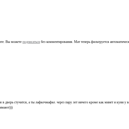
чте. Вы можете
подписаться
без комментирования. Мат теперь фильтруется автоматическ
я в дверь стучится, а ты лафкечмафке. через пару лет ничего кроме как минет и куни у ва
нимают)))