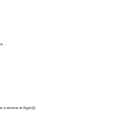
и.
с в постели не будет)))