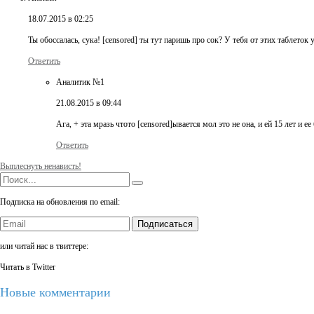
18.07.2015 в 02:25
Ты обоссалась, сука! [censored] ты тут паришь про сок? У тебя от этих таблеток
Ответить
Аналитик №1
21.08.2015 в 09:44
Ага, + эта мразь чтото [censored]ывается мол это не она, и ей 15 лет и 
Ответить
Выплеснуть ненависть!
Подписка на обновления по email:
Подписаться
или читай нас в твиттере:
Читать в Twitter
Новые комментарии