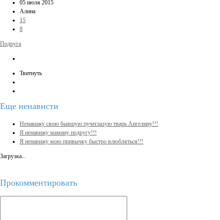
05 июля 2015
Алина
15
8
Подруга
Твитнуть
Еще
ненависти
Ненавижу свою бывшую пучеглазую тварь Ангелину!!!
Я ненавижу мамину подругу!!!
Я ненавижу мою привычку быстро влюбляться!!!
Загрузка...
Прокомментировать