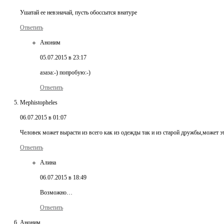
Ушатай ее невзначай, пусть обоссытся внатуре
Ответить
Аноним
05.07.2015 в 23:17
азаза:-) попробую:-)
Ответить
Mephistopheles
06.07.2015 в 01:07
Человек может вырасти из всего как из одежды так и из старой дружбы,может 
Ответить
Алина
06.07.2015 в 18:49
Возможно…
Ответить
Аноним