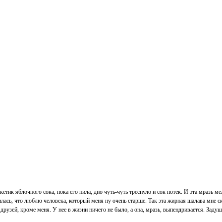
кетик яблочного сока, пока его пила, дно чуть-чуть треснуло и сок потек. И эта мразь мел
илась, что люблю человека, который меня ну очень старше. Так эта жирная шалава мне ск
 друзей, кроме меня. У нее в жизни ничего не было, а она, мразь, выпендривается. Задуши