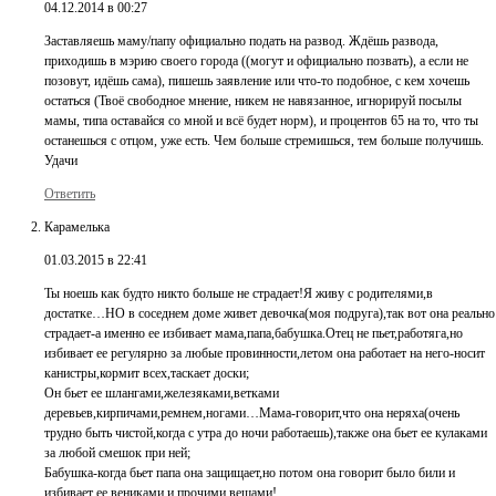
04.12.2014 в 00:27
Заставляешь маму/папу официально подать на развод. Ждёшь развода,
приходишь в мэрию своего города ((могут и официально позвать), а если не
позовут, идёшь сама), пишешь заявление или что-то подобное, с кем хочешь
остаться (Твоё свободное мнение, никем не навязанное, игнорируй посылы
мамы, типа оставайся со мной и всё будет норм), и процентов 65 на то, что ты
останешься с отцом, уже есть. Чем больше стремишься, тем больше получишь.
Удачи
Ответить
Карамелька
01.03.2015 в 22:41
Ты ноешь как будто никто больше не страдает!Я живу с родителями,в
достатке…НО в соседнем доме живет девочка(моя подруга),так вот она реально
страдает-а именно ее избивает мама,папа,бабушка.Отец не пьет,работяга,но
избивает ее регулярно за любые провинности,летом она работает на него-носит
канистры,кормит всех,таскает доски;
Он бьет ее шлангами,железяками,ветками
деревьев,кирпичами,ремнем,ногами…Мама-говорит,что она неряха(очень
трудно быть чистой,когда с утра до ночи работаешь),также она бьет ее кулаками
за любой смешок при ней;
Бабушка-когда бьет папа она защищает,но потом она говорит было били и
избивает ее вениками и прочими вещами!