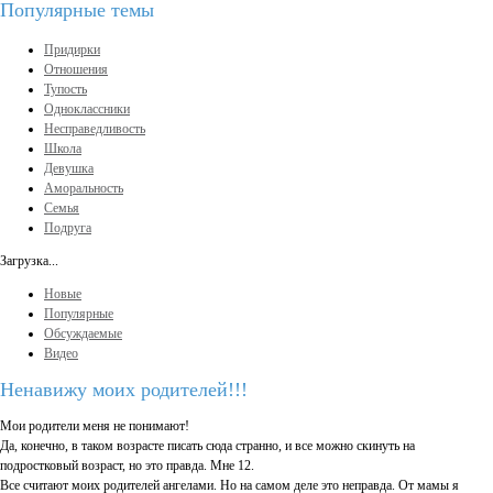
Популярные темы
Придирки
Отношения
Тупость
Одноклассники
Несправедливость
Школа
Девушка
Аморальность
Семья
Подруга
Загрузка...
Новые
Популярные
Обсуждаемые
Видео
Ненавижу моих родителей!!!
Мои родители меня не понимают!
Да, конечно, в таком возрасте писать сюда странно, и все можно скинуть на
подростковый возраст, но это правда. Мне 12.
Все считают моих родителей ангелами. Но на самом деле это неправда. От мамы я