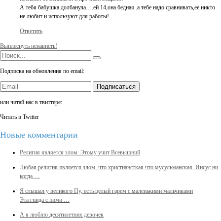
А тебя бабушка долбанула….ей 14,она бедная..а тебе надо сравнивать,ее никто
не любит и используют для работы!
Ответить
Выплеснуть ненависть!
Подписка на обновления по email:
Подписаться
или читай нас в твиттере:
Читать в Twitter
Новые комментарии
Религия является злом. Этому учит Всевышний
Любая религия является злом, что христиансткая что мусульманская. Иисус ни
когда …
Я слышал у великого Пу, есть целый гарем с маленькими мальчиками
Эта гнида с ними …
А я люблю десятилетних девочек