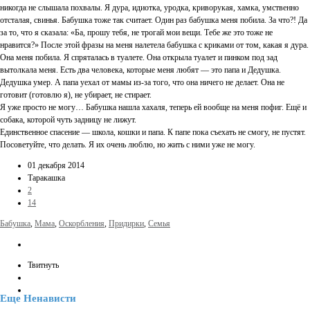
никогда не слышала похвалы. Я дура, идиотка, уродка, криворукая, хамка, умственно
отсталая, свинья. Бабушка тоже так считает. Один раз бабушка меня побила. За что?! Да
за то, что я сказала: «Ба, прошу тебя, не трогай мои вещи. Тебе же это тоже не
нравится?» После этой фразы на меня налетела бабушка с криками от том, какая я дура.
Она меня побила. Я спряталась в туалете. Она открыла туалет и пинком под зад
вытолкала меня. Есть два человека, которые меня любят — это папа и Дедушка.
Дедушка умер. А папа уехал от мамы из-за того, что она ничего не делает. Она не
готовит (готовлю я), не убирает, не стирает.
Я уже просто не могу… Бабушка нашла хахаля, теперь ей вообще на меня пофиг. Ещё и
собака, которой чуть задницу не лижут.
Единственное спасение — школа, кошки и папа. К папе пока съехать не смогу, не пустят.
Посоветуйте, что делать. Я их очень люблю, но жить с ними уже не могу.
01 декабря 2014
Таракашка
2
14
Бабушка
,
Мама
,
Оскорбления
,
Придирки
,
Семья
Твитнуть
Еще
Ненависти