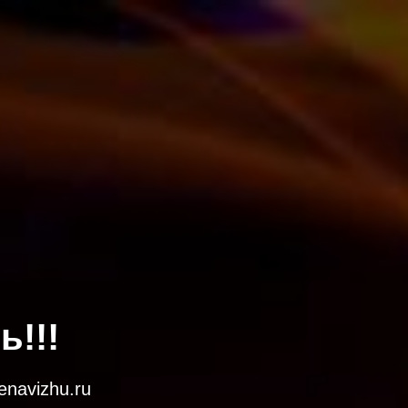
!!!
navizhu.ru