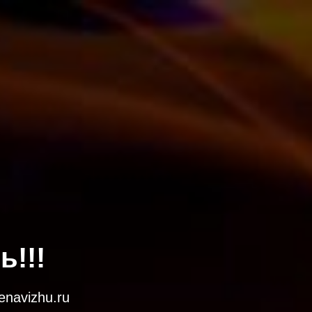
!!!
navizhu.ru