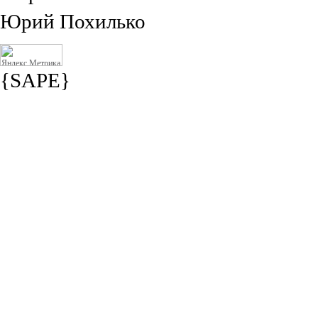
Юрий Похилько
{SAPE}