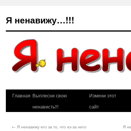
Я ненавижу…!!!
Главная
Выплесни свою
Измени этот
ненависть!!!
сайт
←
Я ненавижу его за то, что из-за него
Я н