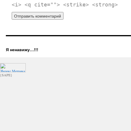
<i> <q cite=""> <strike> <strong>
Я ненавижу…!!!
{SAPE}