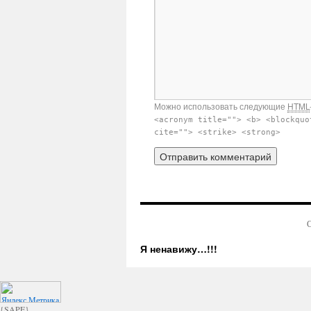
Можно использовать следующие
HTML
<acronym title=""> <b> <blockquo
cite=""> <strike> <strong>
С
Я ненавижу…!!!
{SAPE}