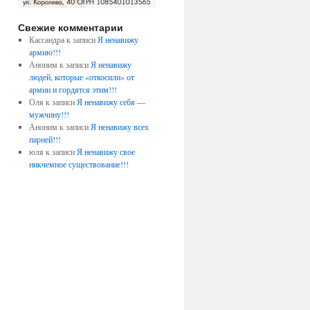
Свежие комментарии
Кассандра к записи
Я ненавижу
армию!!!
Аноним к записи
Я ненавижу
людей, которые «откосили» от
армии и гордятся этим!!!
Оля к записи
Я ненавижу себя —
мужчину!!!
Аноним к записи
Я ненавижу всех
парней!!!
юля к записи
Я ненавижу свое
никчемное существование!!!