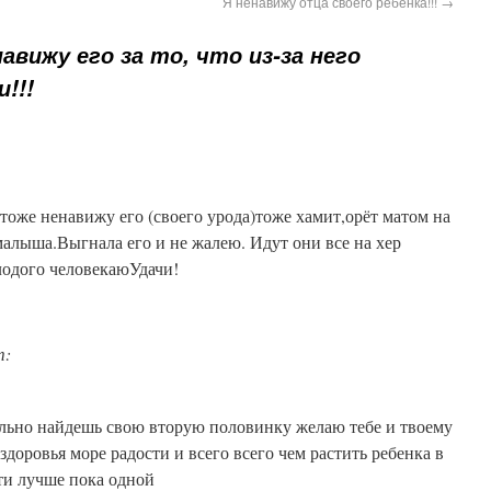
Я ненавижу отца своего ребёнка!!!
→
навижу его за то, что из-за него
!!!
тоже ненавижу его (своего урода)тоже хамит,орёт матом на
малыша.Выгнала его и не жалею. Идут они все на хер
лодого человекаюУдачи!
т:
п
ельно найдешь свою вторую половинку желаю тебе и твоему
здоровья море радости и всего всего чем растить ребенка в
ти лучше пока одной