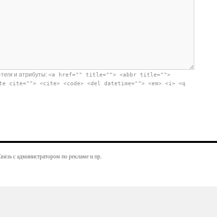
-теги и атрибуты:
<a href="" title=""> <abbr title="">
te cite=""> <cite> <code> <del datetime=""> <em> <i> <q
вязь с администратором по рекламе и пр.