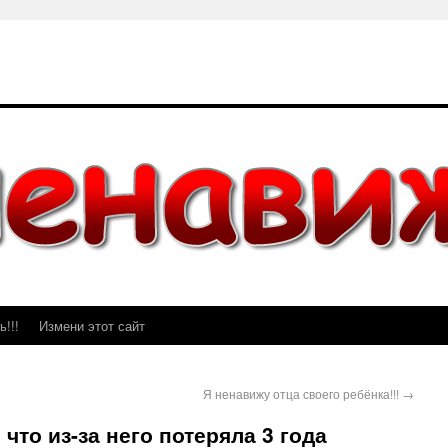
!!!
Измени этот сайт
Я ненавижу отца своего ребёнка!!!
→
 что из-за него потеряла 3 года