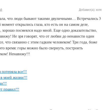
ий
Добавил(а): юля
мала, что люди бывают такими двуличными… Встречались 3
 момент открылись глаза, кто есть он на самом деле,
о, хорошо посмеялся надо мной. Еще одно доказательство,
авижу! Не зря говорят, что от любви до ненависти один
се, что связанно с этим гадким человеком! Три года, боже
 это время: горы можно было свернуть, построить
ком! Ненавижу!!!
 потеряла все!!!
 в моей жизни!!!
и!!!
т правил!!!