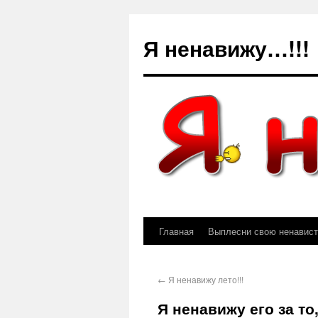
Я ненавижу…!!!
Главная
Выплесни свою ненависть
←
Я ненавижу лето!!!
Я ненавижу его за то,