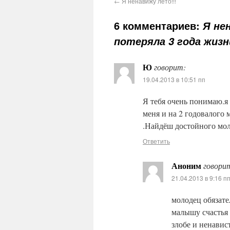
←
Я ненавижу лето!!!
6 комментариев:
Я не
потеряла 3 года жизни
Ю
говорит:
19.04.2013 в 10:51 пп
Я тебя очень понимаю.я 
меня и на 2 годовалого 
.Найдёш достойного мо
Ответить
Аноним
говори
21.04.2013 в 9:16 п
молодец обязат
малышу счастья 
злобе и ненавис