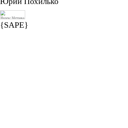
Юрий Похилько
{SAPE}