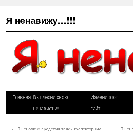
Я ненавижу…!!!
Главная
Выплесни свою
Измени этот
ненависть!!!
сайт
←
Я ненавижу представителей коллекторных
Я нен