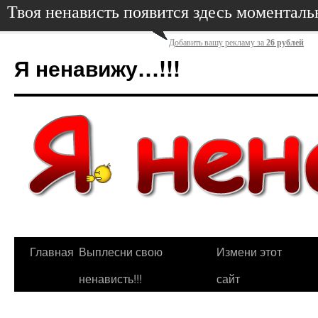
Твоя ненависть появится здесь моменталь
Добавить вашу рекламу за
26 рублей
Я ненавижу…!!!
Главная
Выплесни свою
Измени этот
ненависть!!!
сайт