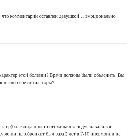
, что комментарий оставлен девушкой… эмоционально
характер этой болезни? Врачи должны были объяснить. Вы
описали себе ингаляторы?
п
рактер(болезни,а просто неожиданно недуг навалился!
курю,ни пью.бронхит был раза 2 лет в 7-10 пневмонии не