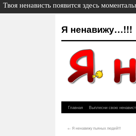
Твоя ненависть появится здесь моменталь
Я ненавижу…!!!
Главная
Выплесни свою ненависть
←
Я ненавижу пьяных людей!!!