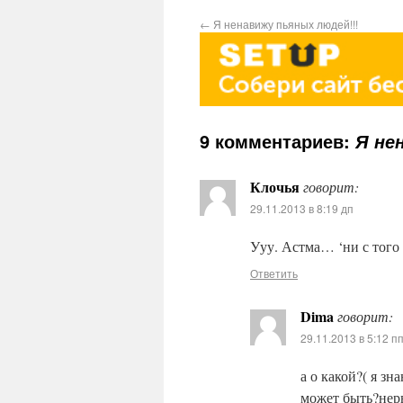
←
Я ненавижу пьяных людей!!!
9 комментариев:
Я не
Клочья
говорит:
29.11.2013 в 8:19 дп
Ууу. Астма… ‘ни с того 
Ответить
Dima
говорит:
29.11.2013 в 5:12 п
а о какой?( я зн
может быть?нерв