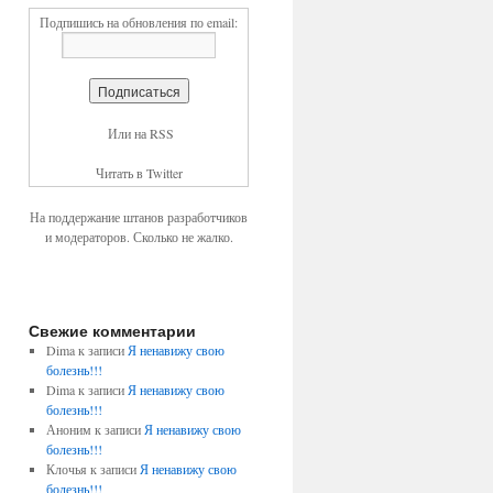
Подпишись на обновления по email:
Или на RSS
Читать в Twitter
На поддержание штанов разработчиков
и модераторов. Сколько не жалко.
Свежие комментарии
Dima к записи
Я ненавижу свою
болезнь!!!
Dima к записи
Я ненавижу свою
болезнь!!!
Аноним к записи
Я ненавижу свою
болезнь!!!
Клочья к записи
Я ненавижу свою
болезнь!!!