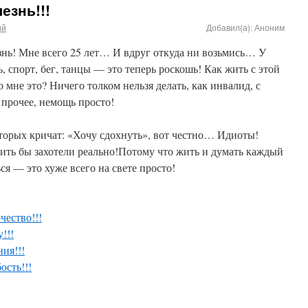
езнь!!!
ий
Добавил(а): Аноним
нь! Мне всего 25 лет… И вдруг откуда ни возьмись… У
ь, спорт, бег, танцы — это теперь роскошь! Как жить с этой
 мне это? Ничего толком нельзя делать, как инвалид, с
 прочее, немощь просто!
торых кричат: «Хочу сдохнуть», вот честно… Идиоты!
ить бы захотели реально!Потому что жить и думать каждый
ься — это хуже всего на свете просто!
чество!!!
!!!
ия!!!
ость!!!