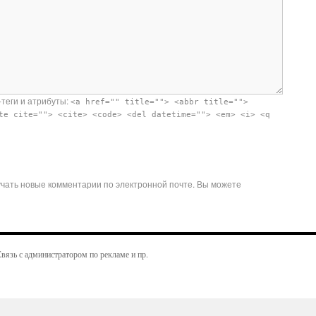
-теги и атрибуты:
<a href="" title=""> <abbr title="">
te cite=""> <cite> <code> <del datetime=""> <em> <i> <q
чать новые комментарии по электронной почте. Вы можете
вязь с администратором по рекламе и пр.