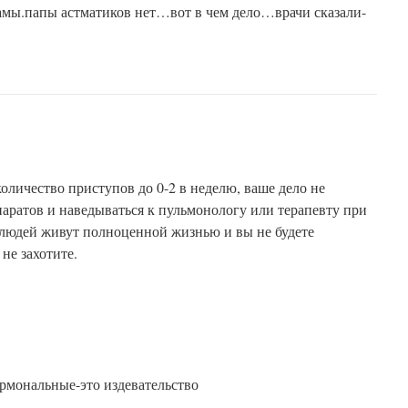
амы.папы астматиков нет…вот в чем дело…врачи сказали-
количество приступов до 0-2 в неделю, ваше дело не
аратов и наведываться к пульмонологу или терапевту при
людей живут полноценной жизнью и вы не будете
не захотите.
п
рмональные-это издевательство