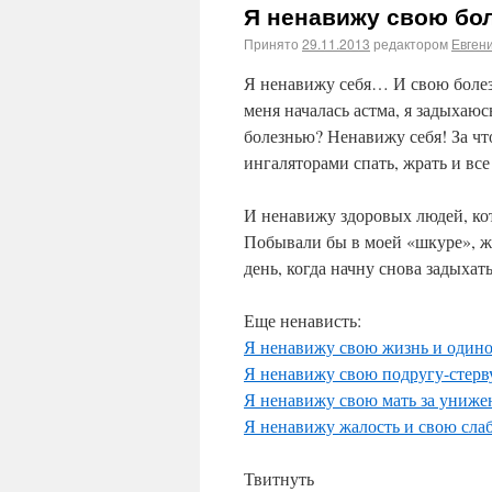
Я ненавижу свою бол
Принято
29.11.2013
редактором
Евген
Я ненавижу себя… И свою болез
меня началась астма, я задыхаюс
болезнью? Ненавижу себя! За что
ингаляторами спать, жрать и все
И ненавижу здоровых людей, ко
Побывали бы в моей «шкуре», ж
день, когда начну снова задыхат
Еще ненависть:
Я ненавижу свою жизнь и одино
Я ненавижу свою подругу-стерву
Я ненавижу свою мать за унижен
Я ненавижу жалость и свою слаб
Твитнуть