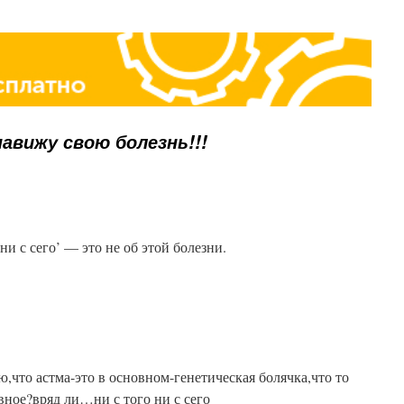
навижу свою болезнь!!!
ни с сего’ — это не об этой болезни.
п
аю,что астма-это в основном-генетическая болячка,что то
ное?вряд ли…ни с того ни с сего