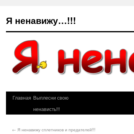
Я ненавижу…!!!
Главная
Выплесни свою
ненависть!!!
←
Я ненавижу сплетников и предателей!!!