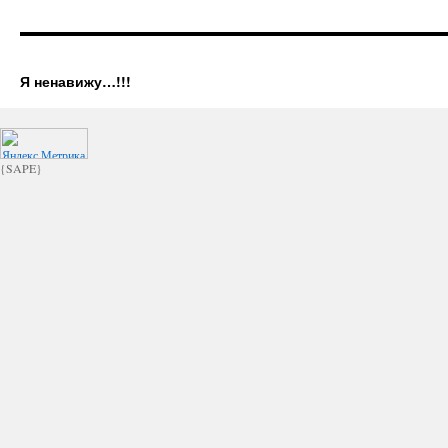
Я ненавижу…!!!
{SAPE}