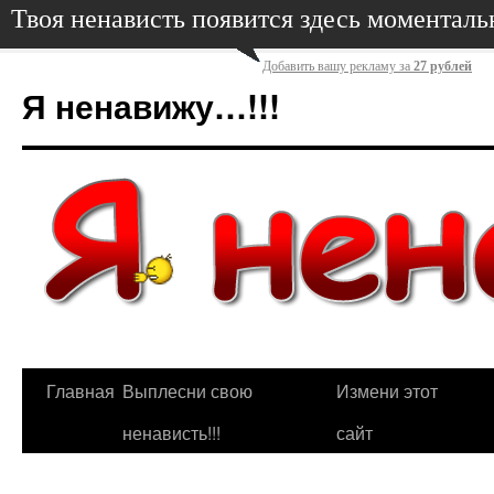
Твоя ненависть появится здесь моменталь
Добавить вашу рекламу за
27 рублей
Я ненавижу…!!!
Главная
Выплесни свою
Измени этот
ненависть!!!
сайт